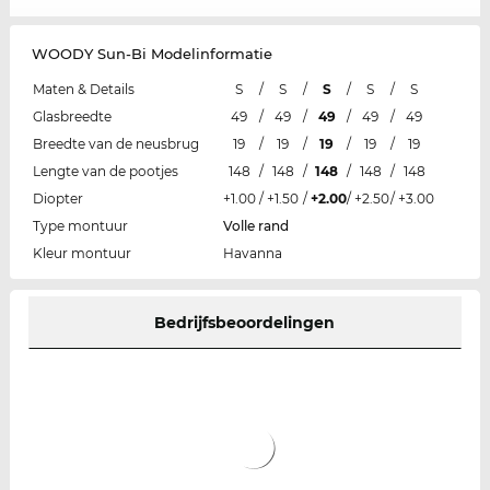
WOODY Sun-Bi Modelinformatie
Maten & Details
S
/
S
/
S
/
S
/
S
Glasbreedte
49
/
49
/
49
/
49
/
49
Breedte van de neusbrug
19
/
19
/
19
/
19
/
19
Lengte van de pootjes
148
/
148
/
148
/
148
/
148
Diopter
+1.00
/
+1.50
/
+2.00
/
+2.50
/
+3.00
Type montuur
Volle rand
Kleur montuur
Havanna
Bedrijfsbeoordelingen