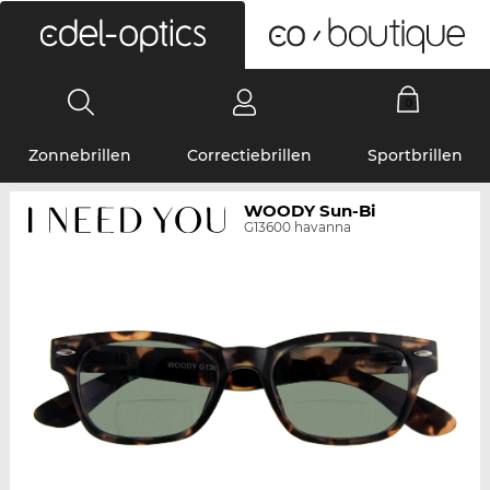
0
Zonnebrillen
Correctiebrillen
Sportbrillen
WOODY Sun-Bi
G13600 havanna