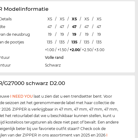
R Modelinformatie
Details
XS
/
XS
/
XS
/
XS
/
XS
dte
47
/
47
/
47
/
47
/
47
van de neusbrug
19
/
19
/
19
/
19
/
19
an de pootjes
135
/
135
/
135
/
135
/
135
+1.00
/
+1.50
/
+2.00
/
+2.50
/
+3.00
ntuur
Volle rand
ontuur
Schwarz
ER/G27000 schwarz D2.00
ieuwe
I NEED YOU
laat u zien dat u een trendsetter bent. Voor
de seizoen zet het gerenommeerde label met haar collectie de
 2026. ZIPPER is verkrijgbaar in 47 mm, 47 mm, 47 mm, 47 mm,
t het retourlabel dat we u beschikbaar kunnen stellen, kunt u
tijd kosteloos terugsturen als deze niet past of bevalt. Een andere
 eigenlijk beter bij uw favoriete outfit staan? Check ook de
ijlen van der ZIPPER in ons assortiment van 2025 en 2026
I