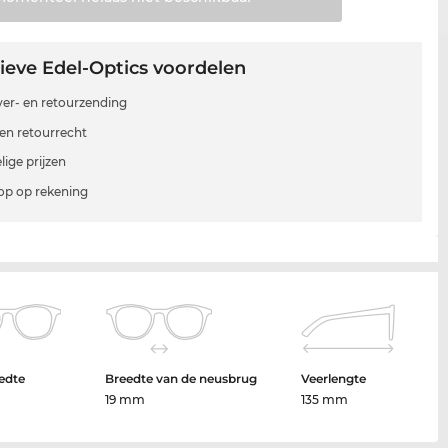
ieve Edel-Optics voordelen
 ver- en retourzending
en retourrecht
lige prijzen
p op rekening
edte
Breedte van de neusbrug
Veerlengte
19 mm
135 mm