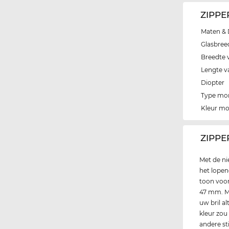
ZIPPE
Maten & 
Glasbree
Breedte 
Lengte v
Diopter
Type mo
Kleur m
‌ZIPP
Met de n
het lopen
toon voor
47 mm. Me
uw bril al
kleur zou
andere st