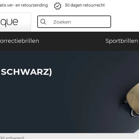
atis ver- en retourzending
30 dagen retourrecht
orrectiebrillen
Sportbrillen
0 SCHWARZ)
00 schwarz)