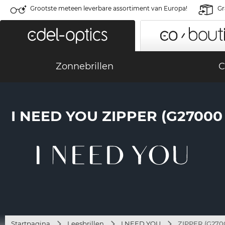
Grootste meteen leverbare assortiment van Europa!
Gr
Zonnebrillen
C
I NEED YOU ZIPPER (G2700
Startpagina
Leesbrillen
I NEED YOU
ZIPPER (G270