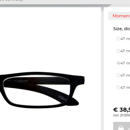
Momente
Size, di
47 m
47 m
47 m
47 m
47 m
€
38,
incl. 21.00