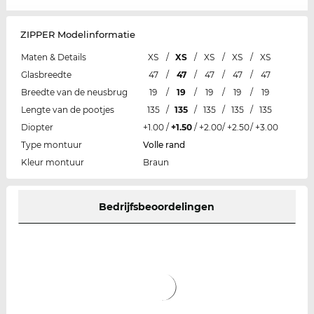
ZIPPER Modelinformatie
Maten & Details
XS
/
XS
/
XS
/
XS
/
XS
Glasbreedte
47
/
47
/
47
/
47
/
47
Breedte van de neusbrug
19
/
19
/
19
/
19
/
19
Lengte van de pootjes
135
/
135
/
135
/
135
/
135
Diopter
+1.00
/
+1.50
/
+2.00
/
+2.50
/
+3.00
Type montuur
Volle rand
Kleur montuur
Braun
Bedrijfsbeoordelingen