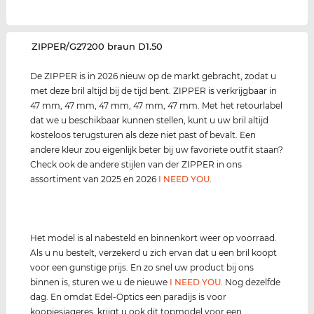
‌ZIPPER/G27200 braun D1.50
De ZIPPER is in 2026 nieuw op de markt gebracht, zodat u
met deze bril altijd bij de tijd bent. ZIPPER is verkrijgbaar in
47 mm, 47 mm, 47 mm, 47 mm, 47 mm. Met het retourlabel
dat we u beschikbaar kunnen stellen, kunt u uw bril altijd
kosteloos terugsturen als deze niet past of bevalt. Een
andere kleur zou eigenlijk beter bij uw favoriete outfit staan?
Check ook de andere stijlen van der ZIPPER in ons
assortiment van 2025 en 2026
I NEED YOU
.
Het model is al nabesteld en binnenkort weer op voorraad.
Als u nu bestelt, verzekerd u zich ervan dat u een bril koopt
voor een gunstige prijs. En zo snel uw product bij ons
binnen is, sturen we u de nieuwe
I NEED YOU
. Nog dezelfde
dag. En omdat Edel-Optics een paradijs is voor
koopjesjageres, krijgt u ook dit topmodel voor een