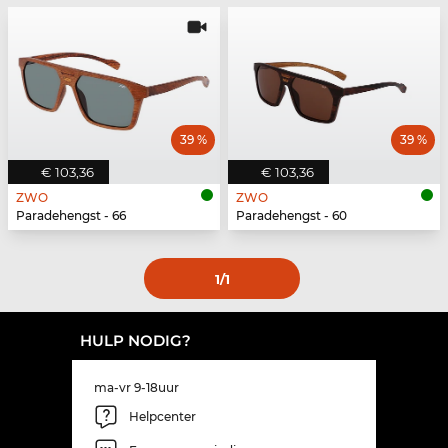
39 %
39 %
€ 103,36
€ 103,36
ZWO
ZWO
Paradehengst - 66
Paradehengst - 60
1
/1
HULP NODIG?
ma-vr 9-18uur
Helpcenter