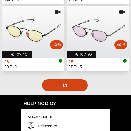
40 %
40 %
€ 107,40
€ 107,40
JB
JB
JB 11 - 1
JB 11 - 3
1
/1
HULP NODIG?
ma-vr 9-18uur
Helpcenter