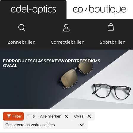
0
Zonnebrillen
Correctiebrillen
Sportbrillen
EOPRODUCTSGLASSESKEYWORDTREESDKMS
OVAAL
Filter
Alle merken
Ovaal
6