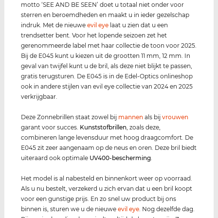
motto ‘SEE AND BE SEEN’ doet u totaal niet onder voor
sterren en beroemdheden en maakt u in ieder gezelschap
indruk. Met de nieuwe
evil eye
laat u zien dat u een
trendsetter bent. Voor het lopende seizoen zet het
gerenommeerde label met haar collectie de toon voor 2025.
Bij de E045 kunt u kiezen uit de grootten 11 mm, 12 mm. In
geval van twijfel kunt u de bril, als deze niet blijkt te passen,
gratis terugsturen. De E045 is in de Edel-Optics onlineshop
ook in andere stijlen van evil eye collectie van 2024 en 2025
verkrijgbaar.
Deze Zonnebrillen staat zowel bij
mannen
als bij
vrouwen
garant voor succes.
Kunststof
brillen
, zoals deze,
combineren lange levensduur met hoog draagcomfort. De
E045 zit zeer aangenaam op de neus en oren. Deze bril biedt
uiteraard ook optimale
UV400
-bescherming
.
Het model is al nabesteld en binnenkort weer op voorraad.
Als u nu bestelt, verzekerd u zich ervan dat u een bril koopt
voor een gunstige prijs. En zo snel uw product bij ons
binnen is, sturen we u de nieuwe
evil eye
. Nog dezelfde dag.