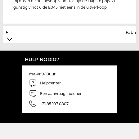
Bij ons in de onlineshop vindt u altijd de laagste prijs. Zo
gunstig vindt u de E045 niet eens in de uitverkoop.
Fabrik
HULP NODIG?
ma-vr 9-18uur
Helpcenter
Een aanvraag indienen
+31 85 107 0807