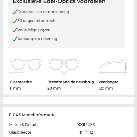
Exclusieve Edel-Optics voordelen
Gratis ver- en retourzending
30 dagen retourrecht
Voordelige prijzen
Aankoop op rekening
Glasbreedte
Breedte van de neusbrug
Veerlengte
11 mm
20 mm
120 mm
E 045 Modelinformatie
Maten & Details
XXS
/
XXS
Glasbreedte
11
/
12