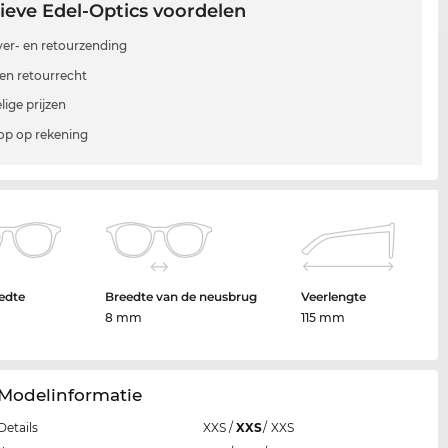
ieve Edel-Optics voordelen
 ver- en retourzending
en retourrecht
lige prijzen
p op rekening
edte
Breedte van de neusbrug
Veerlengte
8 mm
115 mm
 Modelinformatie
Details
XXS
/
XXS
/
XXS