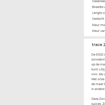
Glasbree
Breedte 
Lengte v
Geslacht
Kleur m
Kleur van
‌trace
De E002 i
zonnebril 
op de mar
kunt u bi
mm. Als u
Met onze 
de maat t
in andere
Deze Zonn
succes. Zo