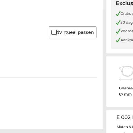
Exclus
Gratis
30 dag
Voorde
Virtueel passen
Aankoo
Glasbre
67 mm
E 002
Maten & 