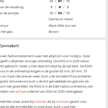
dte
63
/
67
/
73
van de neusbrug
8
/
8
/
8
an de pootjes
110
/
115
/
115
Dames en Heren
ontuur
Black M/lst Act.red
 het glas
Brown
 Zonnebril
s een fashionstatement waar niet altijd zon voor nodig is. Deze
geeft u altijd een zonnige uitstraling. De E002 is in 2025 nieuw
kt gebracht, zodat u met deze bril altijd bij de tijd bent. De E002
j ons in de onlineshop krijgen in de groten 63 mm, 67 mm, 73
 uw maat niet precies weet, kunt u de zonnebril thuis proberen.
gratis retourservice kunt u de bril gemakkelijk terugsturen als
och niet goed blijkt. De E002 is in de Edel-Optics onlineshop ook
 stijlen van
evil eye
collectie van 2024 en 2025 verkrijgbaar.
ebrillen staat zowel bij
mannen
als bij
vrouwen
garant voor
als bij alle zonnebrillen in onze shop, kunt u ook hier