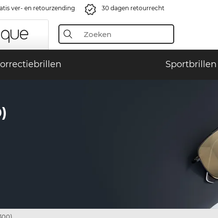
atis ver- en retourzending
30 dagen retourrecht
orrectiebrillen
Sportbrillen
)
300)