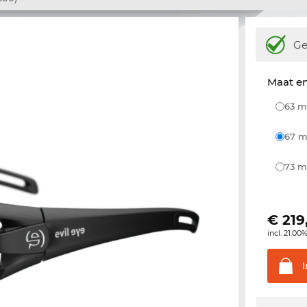
Ge
Maat e
63
67
73
€
219
incl. 21.00