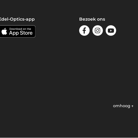
Edel-Optics-app
Bezoek ons
omhoog