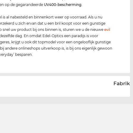
en op de gegarandeerde
UV400
-bescherming
.
 is al nabesteld en binnenkort weer op voorraad. Als u nu
verzekerd u zich ervan dat u een bril koopt voor een gunstige
 zo snel uw product bij ons binnen is, sturen we u de nieuwe
evil
dezelfde dag. En omdat Edel-Optics een paradijs is voor
geres, krijgt u ook dit topmodel voor een ongelooflijk gunstige
 bij andere onlineshops uitverkoop is, is bij ons eigenlijk gewoon
everyday’ besparen.
Fabrika