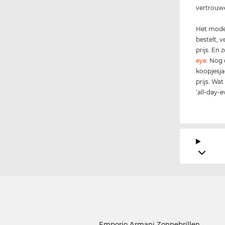
vertrouw
Het model
bestelt, 
prijs. En
eye
. Nog 
koopjesja
prijs. Wat
‘all-day-
Emporio Armani Zonnebrillen