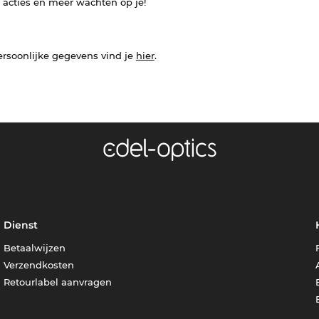
e acties en meer wachten op je!
ersoonlijke gegevens vind je
hier
.
Dienst
Betaalwijzen
Verzendkosten
Retourlabel aanvragen