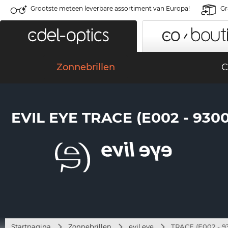
Grootste meteen leverbare assortiment van Europa!
Gr
Zonnebrillen
C
EVIL EYE TRACE (E002 - 9300
Startpagina
Zonnebrillen
evil eye
TRACE (E002 - 9