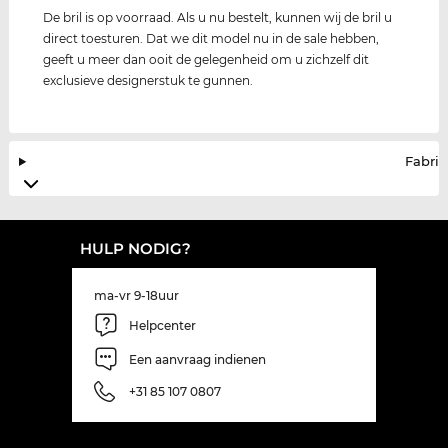
De bril is op voorraad. Als u nu bestelt, kunnen wij de bril u
direct toesturen. Dat we dit model nu in de sale hebben,
geeft u meer dan ooit de gelegenheid om u zichzelf dit
exclusieve designerstuk te gunnen.
Fabrik
HULP NODIG?
ma-vr 9-18uur
Helpcenter
Een aanvraag indienen
+31 85 107 0807