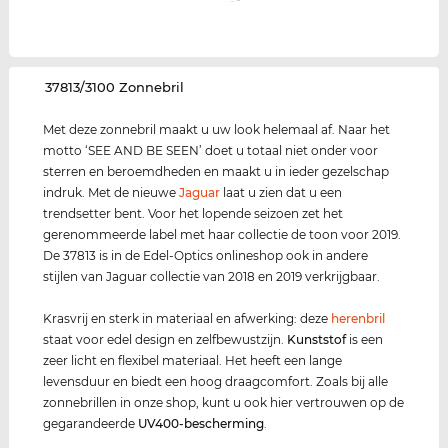
‌37813/3100 Zonnebril
Met deze zonnebril maakt u uw look helemaal af. Naar het
motto ‘SEE AND BE SEEN’ doet u totaal niet onder voor
sterren en beroemdheden en maakt u in ieder gezelschap
indruk. Met de nieuwe
Jaguar
laat u zien dat u een
trendsetter bent. Voor het lopende seizoen zet het
gerenommeerde label met haar collectie de toon voor 2019.
De 37813 is in de Edel-Optics onlineshop ook in andere
stijlen van Jaguar collectie van 2018 en 2019 verkrijgbaar.
Krasvrij en sterk in materiaal en afwerking: deze
herenbril
staat voor edel design en zelfbewustzijn.
Kunststof
is een
zeer licht en flexibel materiaal. Het heeft een lange
levensduur en biedt een hoog draagcomfort. Zoals bij alle
zonnebrillen in onze shop, kunt u ook hier vertrouwen op de
gegarandeerde
UV400
-bescherming
.