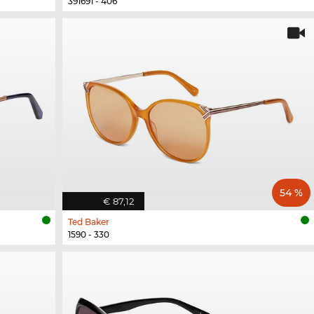
391691 - 406
54 %
€ 87,12
Ted Baker
1590 - 330