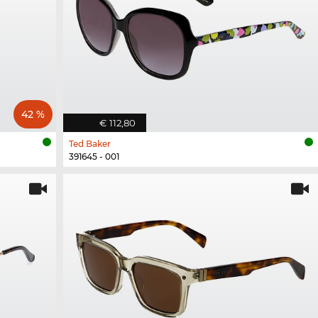
42 %
€ 112,80
Ted Baker
391645 - 001