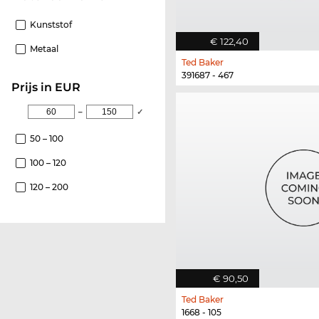
Kunststof
€ 122,40
Metaal
Ted Baker
391687 - 467
Prijs in EUR
–
✓
50 – 100
100 – 120
120 – 200
€ 90,50
Ted Baker
1668 - 105