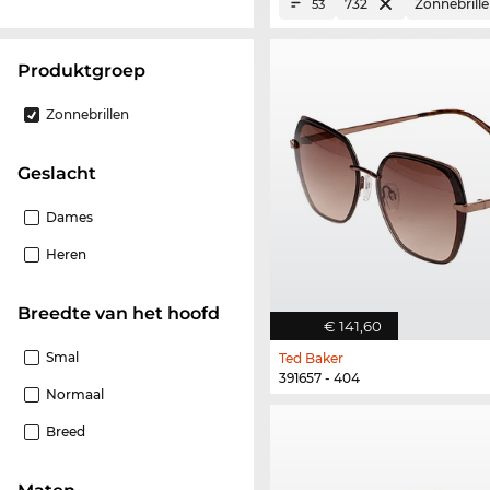
732
Zonnebrill
53
Produktgroep
Zonnebrillen
Geslacht
Dames
Heren
Breedte van het hoofd
€ 141,60
Smal
Ted Baker
391657 - 404
Normaal
Breed