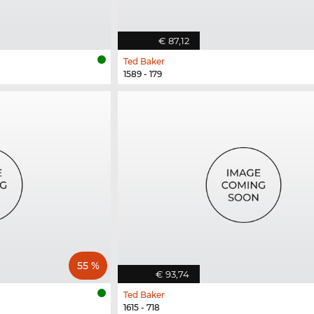
€ 87,12
Ted Baker
1589 - 179
55 %
€ 93,74
Ted Baker
1615 - 718