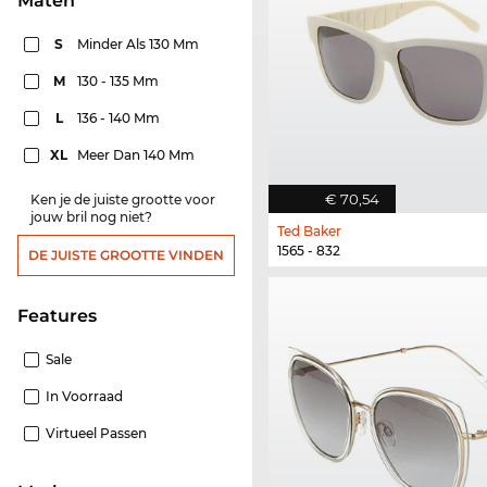
Maten
S
Minder Als 130 Mm
M
130 - 135 Mm
L
136 - 140 Mm
XL
Meer Dan 140 Mm
€ 70,54
Ken je de juiste grootte voor
jouw bril nog niet?
Ted Baker
1565 - 832
DE JUISTE GROOTTE VINDEN
features
Sale
In Voorraad
Virtueel Passen