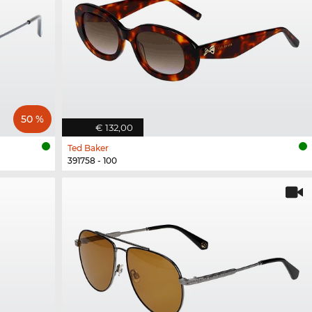
50 %
€ 132,00
Ted Baker
391758 - 100