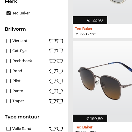
Merk
Ted Baker
€ 122,40
Brilvorm
Ted Baker
391658 - 575
Vierkant
Cat-Eye
Rechthoek
Rond
Pilot
Panto
Trapez
Type montuur
€ 160,80
Ted Baker
Volle Rand