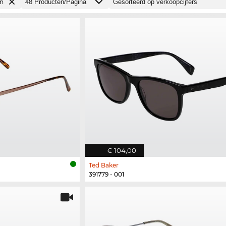
en
€ 104,00
Ted Baker
391779 - 001