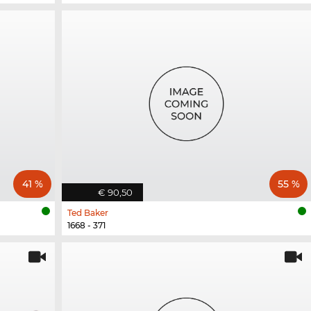
41 %
55 %
€ 90,50
Ted Baker
1668 - 371