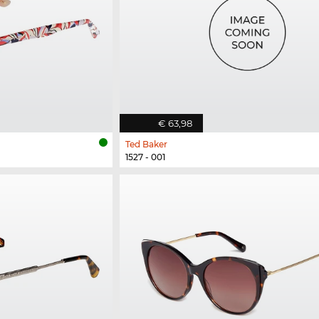
€ 63,98
Ted Baker
1527 - 001