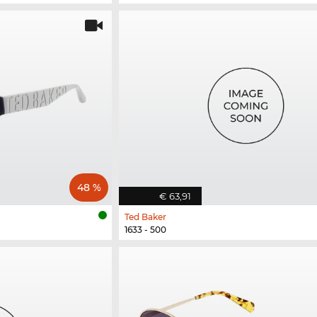
48 %
€ 63,91
Ted Baker
1633 - 500