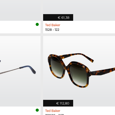
€ 61,38
Ted Baker
1528 - 122
€ 112,80
Ted Baker