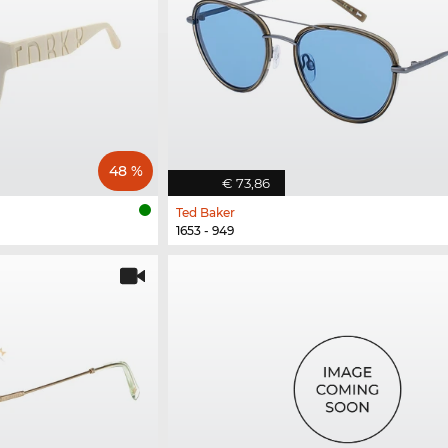
48 %
€ 73,86
Ted Baker
1653 - 949