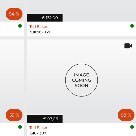
54 %
€ 132,00
Ted Baker
391696 - 139
55 %
58 %
€ 97,06
Ted Baker
1616 - 307