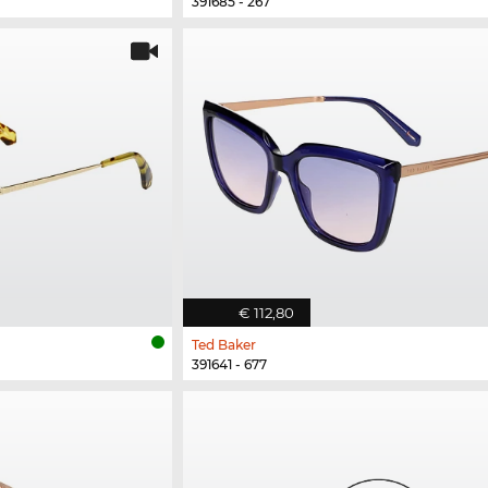
391685 - 267
€ 112,80
Ted Baker
391641 - 677