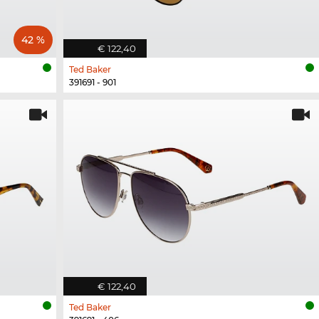
42 %
€ 122,40
Ted Baker
391691 - 901
€ 122,40
Ted Baker