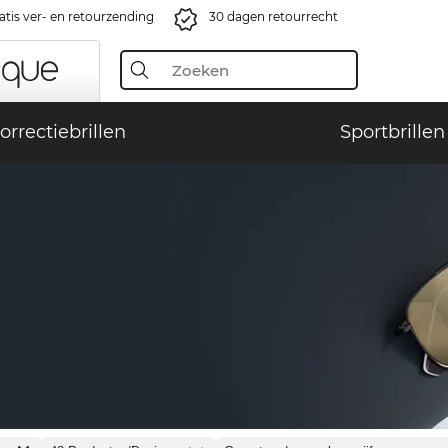
atis ver- en retourzending
30 dagen retourrecht
orrectiebrillen
Sportbrillen