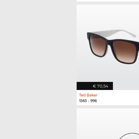
€ 70,54
Ted Baker
1565 - 996