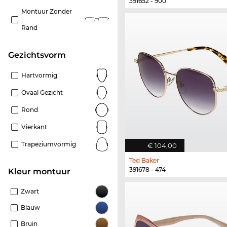
391652 - 900
Montuur Zonder
Rand
Gezichtsvorm
Hartvormig
Ovaal Gezicht
Rond
Vierkant
Trapeziumvormig
€ 104,00
Ted Baker
391678 - 474
Kleur montuur
Zwart
Blauw
Bruin