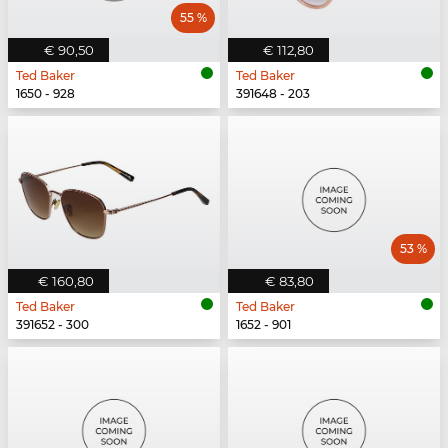
55 %
€ 90,50
€ 112,80
Ted Baker
Ted Baker
1650 - 928
391648 - 203
53 %
€ 160,80
€ 83,80
Ted Baker
Ted Baker
391652 - 300
1652 - 901