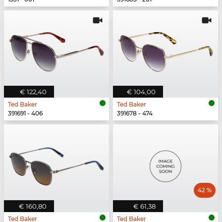
€ 122,40
€ 104,00
Ted Baker
Ted Baker
391691 - 406
391678 - 474
42 %
€ 160,80
€ 61,38
Ted Baker
Ted Baker