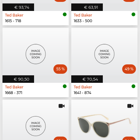
€ 93,74
€ 63,91
Ted Baker
Ted Baker
1615 - 718
1633 - 500
55 %
49 %
€ 90,50
€ 70,54
Ted Baker
Ted Baker
1668 - 371
1641 - 874