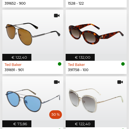
391652 - 900
1528 - 122
€ 122,40
€ 132,00
Ted Baker
Ted Baker
391691 - 901
391758 - 100
50 %
€ 73,86
€ 122,40