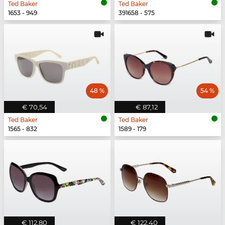
Ted Baker
Ted Baker
1653 - 949
391658 - 575
48 %
54 %
€ 70,54
€ 87,12
Ted Baker
Ted Baker
1565 - 832
1589 - 179
€ 112,80
€ 122,40