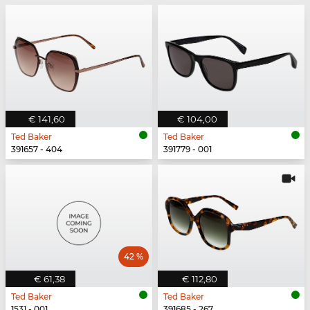
€ 141,60
€ 104,00
Ted Baker
Ted Baker
391657 - 404
391779 - 001
42 %
€ 61,38
€ 112,80
Ted Baker
Ted Baker
1531 - 001
391685 - 267