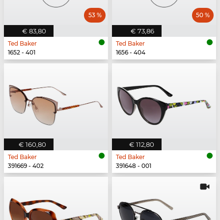
53 %
50 %
€ 83,80
€ 73,86
Ted Baker
Ted Baker
1652 - 401
1656 - 404
€ 160,80
€ 112,80
Ted Baker
Ted Baker
391669 - 402
391648 - 001