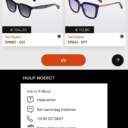
€ 104,00
€ 112,80
Ted Baker
Ted Baker
391683 - 001
391641 - 677
›
1
/2
HULP NODIG?
ma-vr 9-18uur
Helpcenter
Een aanvraag indienen
+31 85 107 0807