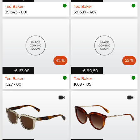
Ted Baker
Ted Baker
391645 - 001
391687 - 467
42 %
55 %
€ 63,98
€ 90,50
Ted Baker
Ted Baker
1527 - 001
1668 - 105