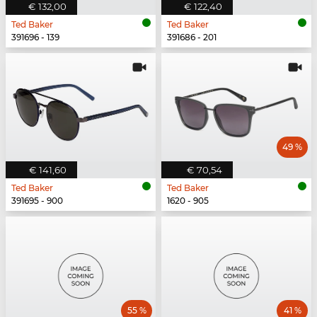
€ 132,00
€ 122,40
Ted Baker
Ted Baker
391696 - 139
391686 - 201
49 %
€ 141,60
€ 70,54
Ted Baker
Ted Baker
391695 - 900
1620 - 905
55 %
41 %