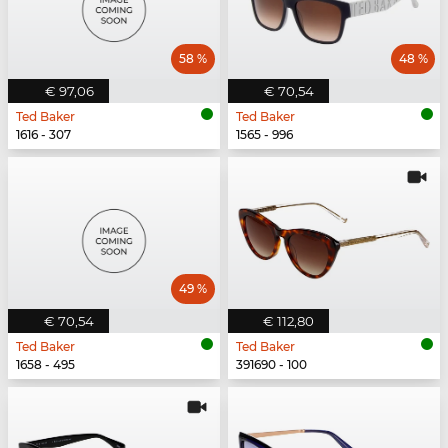
58 %
48 %
€ 97,06
€ 70,54
Ted Baker
Ted Baker
1616 - 307
1565 - 996
49 %
€ 70,54
€ 112,80
Ted Baker
Ted Baker
1658 - 495
391690 - 100