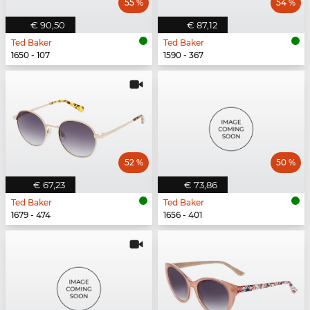
55 %
54 %
€ 90,50
€ 87,12
Ted Baker
Ted Baker
1650 - 107
1590 - 367
52 %
50 %
€ 67,23
€ 73,86
Ted Baker
Ted Baker
1679 - 474
1656 - 401