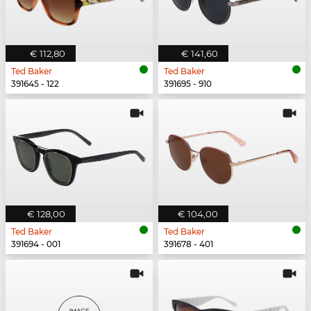
€ 112,80
€ 141,60
Ted Baker
Ted Baker
391645 - 122
391695 - 910
€ 128,00
€ 104,00
Ted Baker
Ted Baker
391694 - 001
391678 - 401