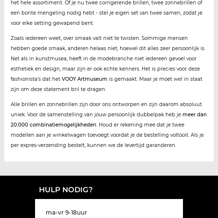
het hele assortiment. Of je nu twee corrigerende brillen, twee zonnebrillen of
een bonte mengeling nodig hebt - stel je eigen set van twee samen, zodat je
voor elke setting gewapend bent.
Zoals iedereen weet, over smaak valt niet te twisten. Sommige mensen
hebben goede smaak, anderen helaas niet, hoewel dit alles zeer persoonlijk is.
Net als in kunstmusea, heeft in de modebranche niet iedereen gevoel voor
esthetiek en design, maar zijn er ook echte kenners. Het is precies voor deze
fashionista's dat het
VOOY Artmuseum
is gemaakt. Maar je moet wel in staat
zijn om deze statement bril te dragen.
Alle brillen en zonnebrillen zijn door ons ontworpen en zijn daarom absoluut
uniek. Voor de samenstelling van jouw persoonlijk dubbelpak heb je
meer dan
20.000 combinatiemogelijkheden
. Houd er rekening mee dat je twee
modellen aan je winkelwagen toevoegt voordat je de bestelling voltooit. Als je
per expres-verzending bestelt, kunnen we de levertijd garanderen.
HULP NODIG?
ma-vr 9-18uur