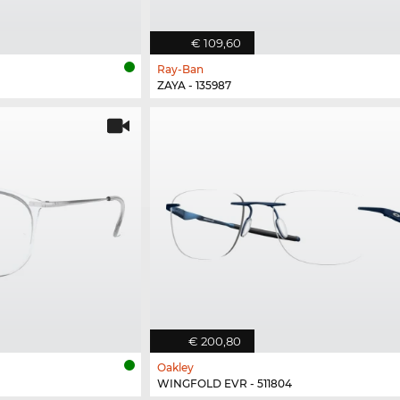
€ 109,60
Ray-Ban
ZAYA - 135987
€ 200,80
Oakley
WINGFOLD EVR - 511804