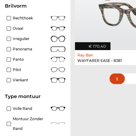
Brilvorm
Rechthoek
Ovaal
Irregulier
€ 170,40
Panorama
Ray-Ban
Panto
WAYFARER EASE - 8381
Pilot
1
Vierkant
Type montuur
Volle Rand
Montuur Zonder
Rand