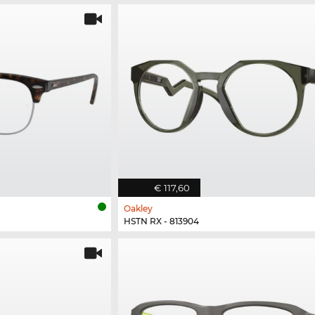
€ 117,60
Oakley
HSTN RX - 813904