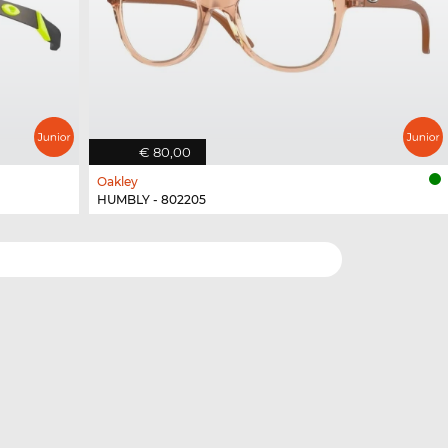
€ 80,00
Oakley
HUMBLY - 802205