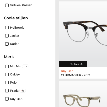
Virtueel Passen
Coole stijlen
Holbrook
Jacket
Radar
Merk
€ 143,20
Miu Miu
Ray-Ban
Oakley
CLUBMASTER - 2012
Polo
Prada
Ray-Ban