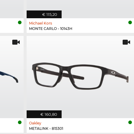
€ 115,20
Michael Kors
MONTE CARLO - 10143H
€ 160,80
Oakley
METALINK - 815301