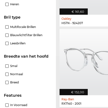
Heren
€ 161,60
Bril type
Oakley
HSTN - 924207
Multifocale Brillen
Blauwlichtfilter Brillen
Leesbrillen
Breedte van het hoofd
Smal
Normaal
Breed
€ 152,00
features
Ray-Ban
RX7140 - 2001
In Voorraad