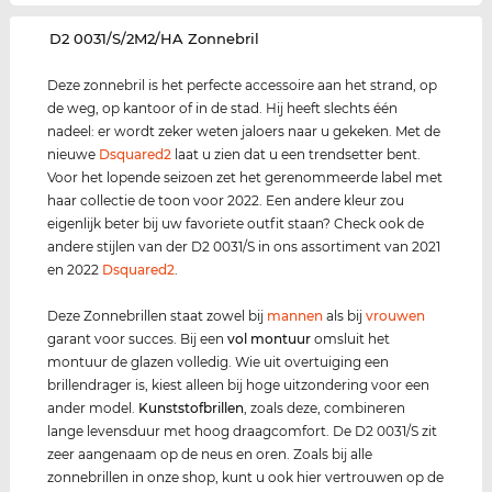
‌D2 0031/S/2M2/HA Zonnebril
Deze zonnebril is het perfecte accessoire aan het strand, op
de weg, op kantoor of in de stad. Hij heeft slechts één
nadeel: er wordt zeker weten jaloers naar u gekeken. Met de
nieuwe
Dsquared2
laat u zien dat u een trendsetter bent.
Voor het lopende seizoen zet het gerenommeerde label met
haar collectie de toon voor 2022. Een andere kleur zou
eigenlijk beter bij uw favoriete outfit staan? Check ook de
andere stijlen van der D2 0031/S in ons assortiment van 2021
en 2022
Dsquared2
.
Deze Zonnebrillen staat zowel bij
mannen
als bij
vrouwen
garant voor succes. Bij een
vol montuur
omsluit het
montuur de glazen volledig. Wie uit overtuiging een
brillendrager is, kiest alleen bij hoge uitzondering voor een
ander model.
Kunststof
brillen
, zoals deze, combineren
lange levensduur met hoog draagcomfort. De D2 0031/S zit
zeer aangenaam op de neus en oren. Zoals bij alle
zonnebrillen in onze shop, kunt u ook hier vertrouwen op de