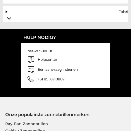
Fabrik
HULP NODIG?
ma-vr 9-18uur
Helpcenter
Een aanvraag indienen
+31 85 107 0807
Onze populairste zonnebrillenmerken
Ray-Ban Zonnebrillen
Oakley Zonnebrillen