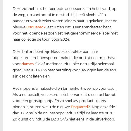
Deze zonnebril is het perfecte accessoire aan het strand, op
de weg, op kantoor of in de stad. Hij heeft slechts één
nadeel: er wordt zeker weten jaloers naar u gekeken. Met de
nieuwe
Dsquared2
laat u zien dat u een trendsetter bent.
Voor het lopende seizoen zet het gerenommeerde label met
haar collectie de toon voor 2024.
Deze bril ontleent zijn klassieke karakter aan haar
uitgesproken lijnenspel en maken die bril tot een musthave
voor
dames
. Ook functioneel zit u hier natuurlijk helemaal
goed. Met 100%
UV-bescherming
voor uw ogen kan de zon
zijn gezicht laten zien.
Het model is al nabesteld en binnenkort weer op voorraad.
Als u nu bestelt, verzekerd u zich ervan dat u een bril koopt
voor een gunstige prijs. En zo snel uw product bij ons
binnen is, sturen we u de nieuwe
Dsquared2
. Nog dezelfde
dag. Bij ons in de onlineshop vindt u altijd de laagste prijs.
Zo gunstig vindt u de D2 0154/S niet eens in de uitverkoop.