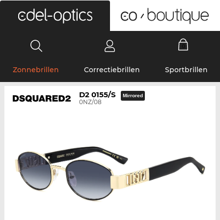
0
Zonnebrillen
Correctiebrillen
Sportbrillen
D2 0155/S
Mirrored
0NZ/08