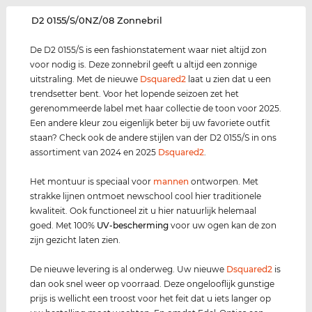
‌D2 0155/S/0NZ/08 Zonnebril
De D2 0155/S is een fashionstatement waar niet altijd zon
voor nodig is. Deze zonnebril geeft u altijd een zonnige
uitstraling. Met de nieuwe
Dsquared2
laat u zien dat u een
trendsetter bent. Voor het lopende seizoen zet het
gerenommeerde label met haar collectie de toon voor 2025.
Een andere kleur zou eigenlijk beter bij uw favoriete outfit
staan? Check ook de andere stijlen van der D2 0155/S in ons
assortiment van 2024 en 2025
Dsquared2
.
Het montuur is speciaal voor
mannen
ontworpen. Met
strakke lijnen ontmoet newschool cool hier traditionele
kwaliteit. Ook functioneel zit u hier natuurlijk helemaal
goed. Met 100%
UV-bescherming
voor uw ogen kan de zon
zijn gezicht laten zien.
De nieuwe levering is al onderweg. Uw nieuwe
Dsquared2
is
dan ook snel weer op voorraad. Deze ongelooflijk gunstige
prijs is wellicht een troost voor het feit dat u iets langer op