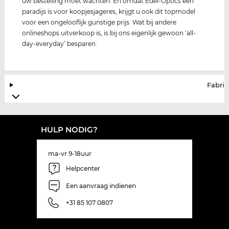
uw bestelling moet wachten. En omdat Edel-Optics een
paradijs is voor koopjesjageres, krijgt u ook dit topmodel
voor een ongelooflijk gunstige prijs. Wat bij andere
onlineshops uitverkoop is, is bij ons eigenlijk gewoon ‘all-
day-everyday’ besparen.
Fabrik
HULP NODIG?
ma-vr 9-18uur
Helpcenter
Een aanvraag indienen
+31 85 107 0807