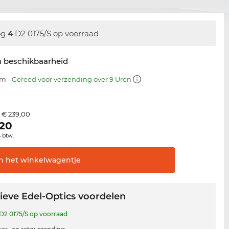
og
4
D2 0175/S op voorraad
n beschikbaarheid
mm
Gereed voor verzending over 9 Uren
€ 239,00
s
,20
% btw.
In het
winkelwagentje
ieve Edel-Optics voordelen
D2 0175/S op voorraad