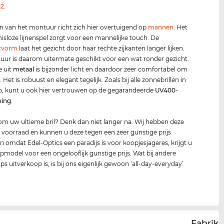
d2
.
n van het montuur richt zich hier overtuigend op
mannen
. Het
loze lijnenspel zorgt voor een mannelijke touch. De
cvorm
laat het gezicht door haar rechte zijkanten langer lijken.
ur is daarom uitermate geschikt voor een wat ronder gezicht.
e uit
metaal
is bijzonder licht en daardoor zeer comfortabel om
 Het is robuust en elegant tegelijk. Zoals bij alle zonnebrillen in
p, kunt u ook hier vertrouwen op de gegarandeerde
UV400
-
ming
.
om uw ultieme bril? Denk dan niet langer na. Wij hebben deze
 voorraad en kunnen u deze tegen een zeer gunstige prijs
En omdat Edel-Optics een paradijs is voor koopjesjageres, krijgt u
opmodel voor een ongelooflijk gunstige prijs. Wat bij andere
ps uitverkoop is, is bij ons eigenlijk gewoon ‘all-day-everyday’
.
Fabrika