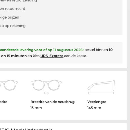
 ver- en retourzending
en retourrecht
lige prijzen
p op rekening
randeerde levering voor of op
11 augustus 2026
:
bestel binnen
10
 en 15 minuten
en kies
UPS-Express
aan de kassa.
edte
Breedte van de neusbrug
Veerlengte
15 mm
145 mm