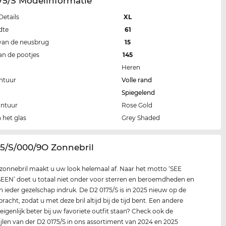
75/S Modelinformatie
Details
XL
dte
61
van de neusbrug
15
an de pootjes
145
Heren
ntuur
Volle rand
Spiegelend
ontuur
Rose Gold
 het glas
Grey Shaded
75/S/000/9O Zonnebril
zonnebril maakt u uw look helemaal af. Naar het motto ‘SEE
EN’ doet u totaal niet onder voor sterren en beroemdheden en
n ieder gezelschap indruk. De D2 0175/S is in 2025 nieuw op de
acht, zodat u met deze bril altijd bij de tijd bent. Een andere
 eigenlijk beter bij uw favoriete outfit staan? Check ook de
ijlen van der D2 0175/S in ons assortiment van 2024 en 2025