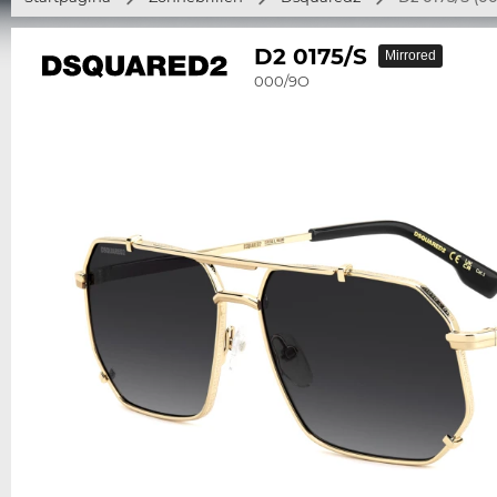
D2 0175/S
Mirrored
000/9O