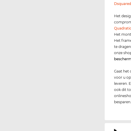
Dsquare
Het desig
compromis
Quadrati
Het montu
Het fram
te dragen.
onze sho
bescher
Gaat het 
voor u op
leveren. 
ook dit t
onlinesho
besparen