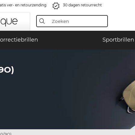
atis ver- en retourzending
30 dagen retourrecht
orrectiebrillen
Sportbrillen
9O)
00/9O)