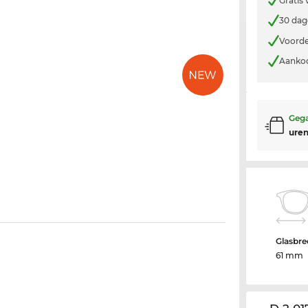
Gratis
30 dag
Voorde
Aankoo
Gega
uren
Glasbre
61 mm