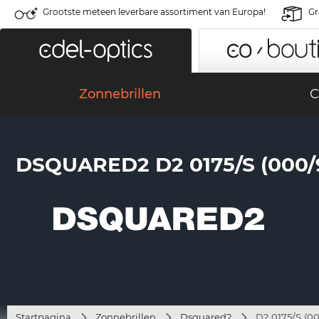
Grootste meteen leverbare assortiment van Europa!
Gr
Zonnebrillen
C
DSQUARED2 D2 0175/S (000/
Startpagina
Zonnebrillen
Dsquared2
D2 0175/S (0