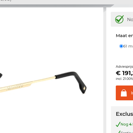
N
Maat e
61 
Adviesprij
€
191
incl. 21.00
Exclus
Nog
4