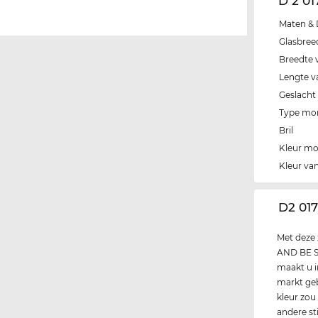
D 2 01
Maten & 
Glasbree
Breedte 
Lengte v
Geslacht
Type mo
Bril
Kleur m
Kleur van
‌D2 01
Met deze 
AND BE SE
maakt u i
markt gebr
kleur zou
andere st