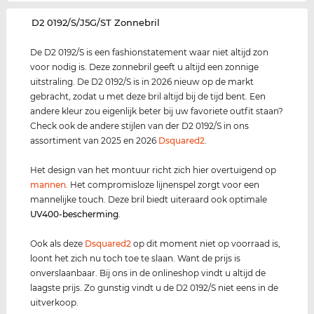
‌D2 0192/S/J5G/ST Zonnebril
De D2 0192/S is een fashionstatement waar niet altijd zon
voor nodig is. Deze zonnebril geeft u altijd een zonnige
uitstraling. De D2 0192/S is in 2026 nieuw op de markt
gebracht, zodat u met deze bril altijd bij de tijd bent. Een
andere kleur zou eigenlijk beter bij uw favoriete outfit staan?
Check ook de andere stijlen van der D2 0192/S in ons
assortiment van 2025 en 2026
Dsquared2
.
Het design van het montuur richt zich hier overtuigend op
mannen
. Het compromisloze lijnenspel zorgt voor een
mannelijke touch. Deze bril biedt uiteraard ook optimale
UV400
-bescherming
.
Ook als deze
Dsquared2
op dit moment niet op voorraad is,
loont het zich nu toch toe te slaan. Want de prijs is
onverslaanbaar. Bij ons in de onlineshop vindt u altijd de
laagste prijs. Zo gunstig vindt u de D2 0192/S niet eens in de
uitverkoop.