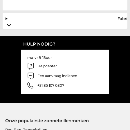
Fabrik
HULP NODIG?
ma-vr 9-18uur
Helpcenter
Een aanvraag indienen
+31 85 107 0807
Onze populairste zonnebrillenmerken
Ray-Ban Zonnebrillen