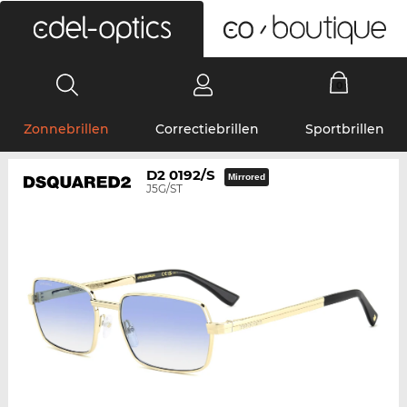
0
Zonnebrillen
Correctiebrillen
Sportbrillen
D2 0192/S
Mirrored
J5G/ST