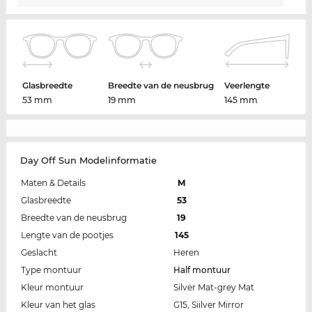
Glasbreedte
Breedte van de neusbrug
Veerlengte
53 mm
19 mm
145 mm
Day Off Sun Modelinformatie
Maten & Details
M
Glasbreedte
53
Breedte van de neusbrug
19
Lengte van de pootjes
145
Geslacht
Heren
Type montuur
Half montuur
Kleur montuur
Silver Mat-grey Mat
Kleur van het glas
G15, Siilver Mirror