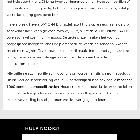
het hele assortiment. Of je nu twee corrigerende brillen, twee zonnebrillen of
een bonte mengeling nodig hebt - stel je eigen set van twee samen, zodat je
voor elke setting gewapend bent.
Have a break, have a DAY OFF! Dit model hoort thuis op je neus, als je de uit-
schakelaar indrukt en gewoon even vrij wil zijn. Zet de
VOOY Deluxe DAY OFF
op en schakel over in chill-modus. De grote glazen maken het voor jou
mogelijk om incognito langs de promenade te wandelen zonder blikken te
moeten ontwijken. Deze browline-zonnebril maakt indruk met zijn klassieke
vorm, die zich met een vleugje moderniteit distantieert van de
standaardmodellen.
Alle brillen en zonnebrillen zijn door ons ontworpen en zijn daarom absoluut
uniek. Voor de samenstelling van jouw persoonlijk dubbelpak heb je
meer dan
1.000 combinatiemogelijkheden
. Houd er rekening mee dat je twee modellen
aan je winkelwagen toevoegt voordat je de bestelling voltooit. Als je per
expres-verzending bestelt, kunnen we de levertijd garanderen.
HULP NODIG?