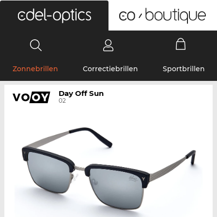
0
Zonnebrillen
Correctiebrillen
Sportbrillen
Day Off Sun
02