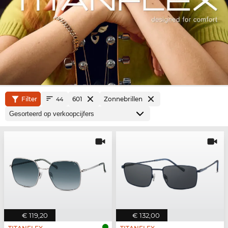
Filter
601
Zonnebrillen
44
€ 119,20
€ 132,00