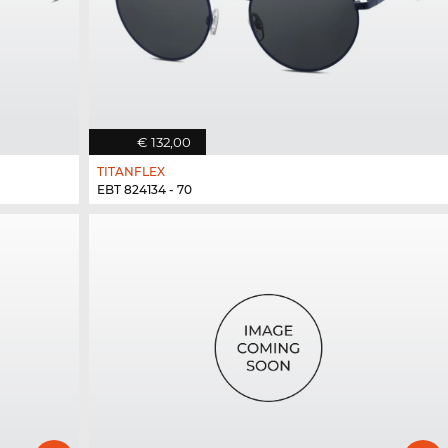
€ 132,00
TITANFLEX
EBT 824134 - 70