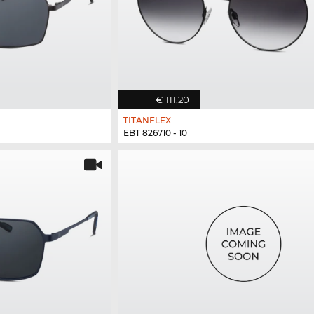
€ 111,20
TITANFLEX
EBT 826710 - 10