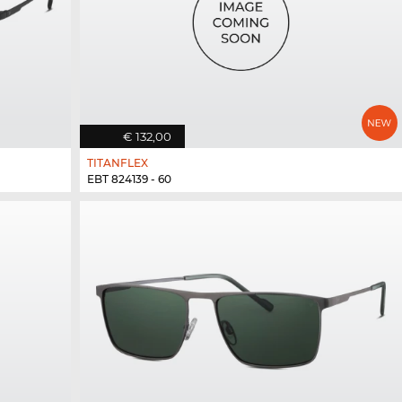
€ 132,00
TITANFLEX
EBT 824139 - 60