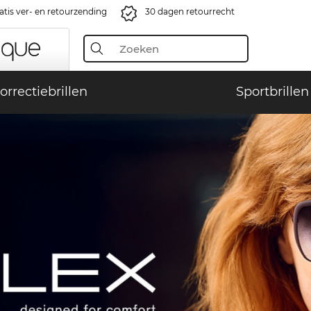
atis ver- en retourzending
30 dagen retourrecht
orrectiebrillen
Sportbrillen