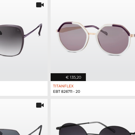
€ 135,20
TITANFLEX
EBT 826711 - 20