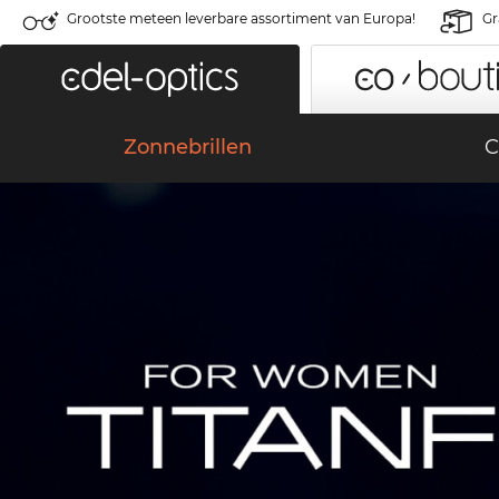
Grootste meteen leverbare assortiment van Europa!
Gr
Zonnebrillen
C