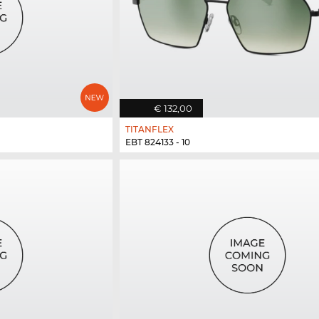
€ 132,00
TITANFLEX
EBT 824133 - 10