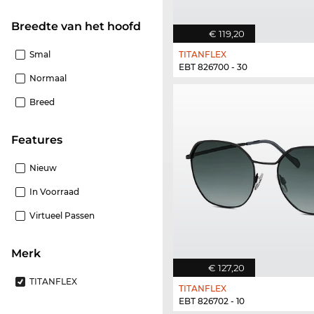
Breedte van het hoofd
€ 119,20
Smal
TITANFLEX
EBT 826700 - 30
Normaal
Breed
features
Nieuw
In Voorraad
Virtueel Passen
Merk
€ 127,20
TITANFLEX
TITANFLEX
EBT 826702 - 10