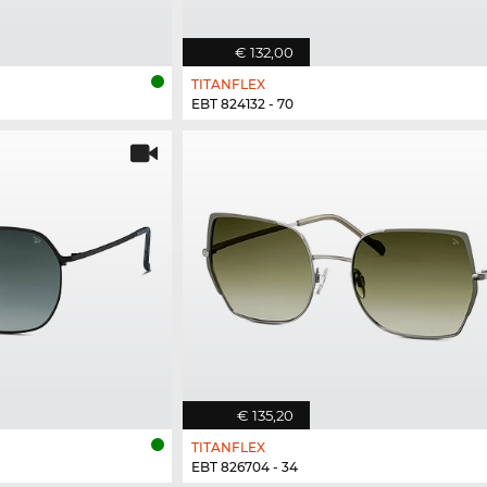
€ 132,00
TITANFLEX
EBT 824132 - 70
€ 135,20
TITANFLEX
EBT 826704 - 34