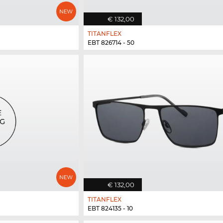
€ 132,00
TITANFLEX
EBT 826714 - 50
€ 132,00
TITANFLEX
EBT 824135 - 10