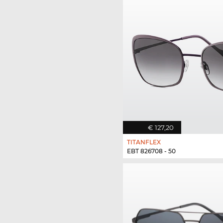
€ 127,20
TITANFLEX
EBT 826708 - 50