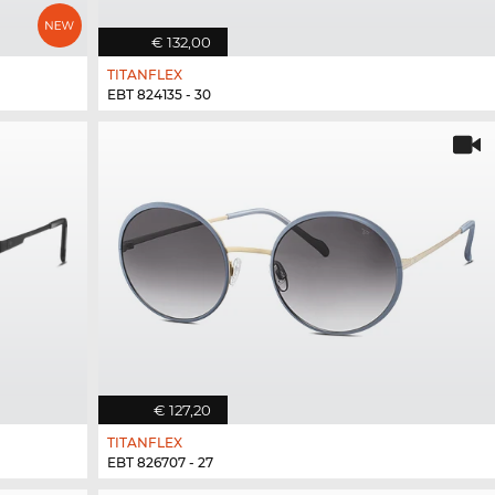
€ 132,00
TITANFLEX
EBT 824135 - 30
€ 127,20
TITANFLEX
EBT 826707 - 27