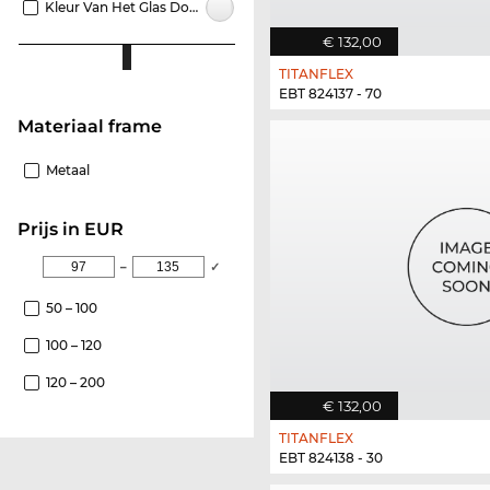
Kleur Van Het Glas Doorzichtig
€ 132,00
TITANFLEX
EBT 824137 - 70
Materiaal frame
Metaal
Prijs in EUR
–
✓
50 – 100
100 – 120
120 – 200
€ 132,00
TITANFLEX
EBT 824138 - 30