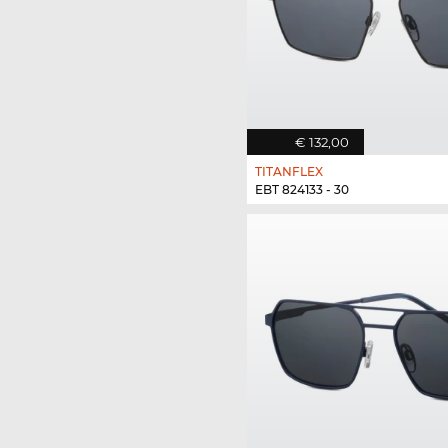
€ 132,00
TITANFLEX
EBT 824133 - 30