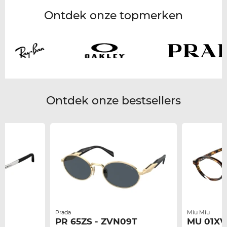
Ontdek onze topmerken
Ontdek onze bestsellers
Prada
Miu Miu
PR 65ZS - ZVN09T
MU 01XV