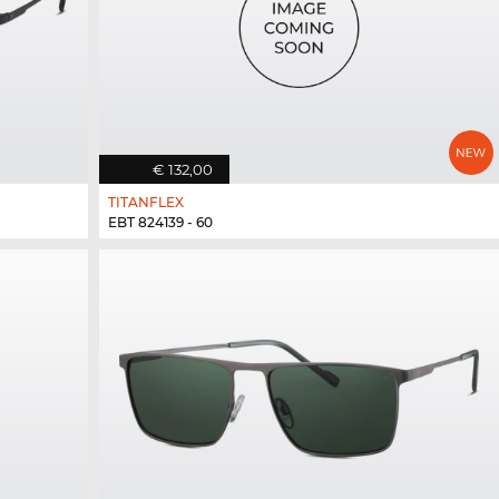
€ 132,00
TITANFLEX
EBT 824139 - 60