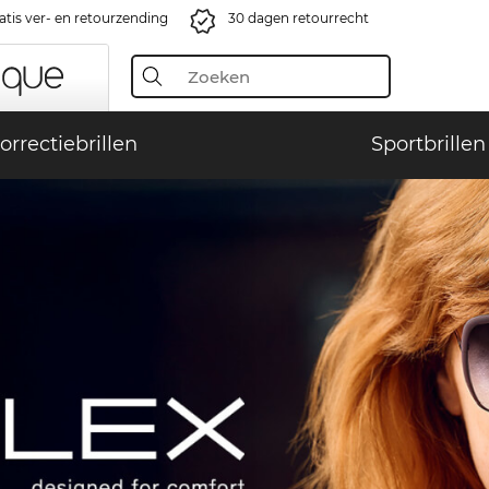
atis ver- en retourzending
30 dagen retourrecht
orrectiebrillen
Sportbrillen