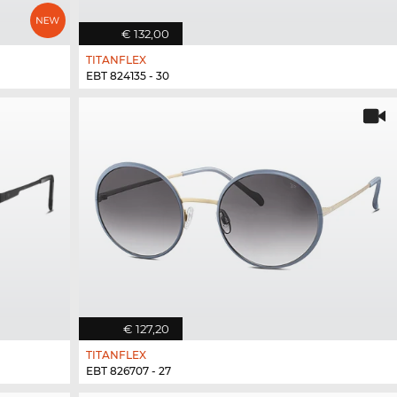
€ 132,00
TITANFLEX
EBT 824135 - 30
€ 127,20
TITANFLEX
EBT 826707 - 27