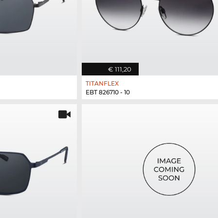
€ 111,20
TITANFLEX
EBT 826710 - 10