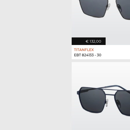
€ 132,00
TITANFLEX
EBT 824133 - 30