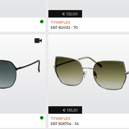
€ 132,00
TITANFLEX
EBT 824132 - 70
€ 135,20
TITANFLEX
EBT 826704 - 34