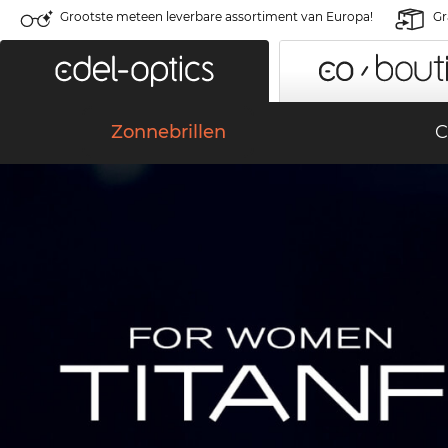
Grootste meteen leverbare assortiment van Europa!
Gr
Zonnebrillen
C