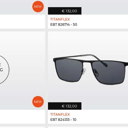
€ 132,00
TITANFLEX
EBT 826714 - 50
€ 132,00
TITANFLEX
EBT 824135 - 10