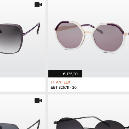
€ 135,20
TITANFLEX
EBT 826711 - 20