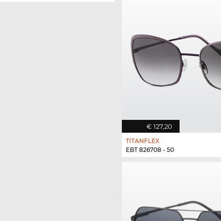
€ 127,20
TITANFLEX
EBT 826708 - 50