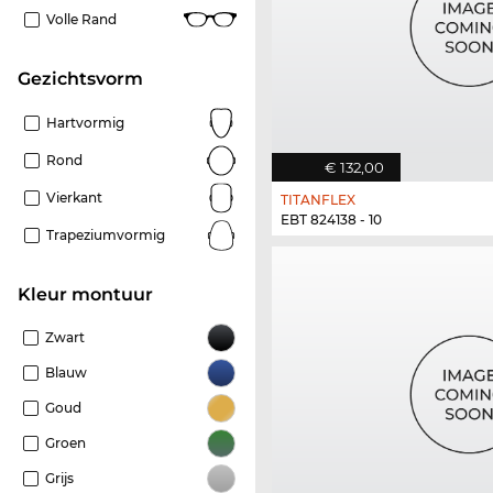
Volle Rand
Gezichtsvorm
Hartvormig
Rond
€ 132,00
Vierkant
TITANFLEX
EBT 824138 - 10
Trapeziumvormig
Kleur montuur
Zwart
Blauw
Goud
Groen
Grijs