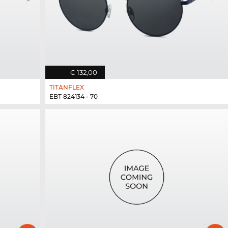
€ 132,00
TITANFLEX
EBT 824134 - 70