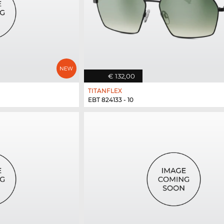
€ 132,00
TITANFLEX
EBT 824133 - 10