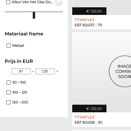
Kleur Van Het Glas Doorzichtig
€ 132,00
TITANFLEX
EBT 824137 - 70
Materiaal frame
Metaal
Prijs in EUR
–
✓
50 – 100
100 – 120
120 – 200
€ 132,00
TITANFLEX
EBT 824138 - 30