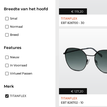
Breedte van het hoofd
€ 119,20
Smal
TITANFLEX
EBT 826700 - 30
Normaal
Breed
features
Nieuw
In Voorraad
Virtueel Passen
Merk
€ 127,20
TITANFLEX
TITANFLEX
EBT 826702 - 10