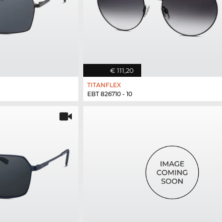
€ 111,20
TITANFLEX
EBT 826710 - 10