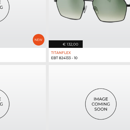
€ 132,00
TITANFLEX
EBT 824133 - 10