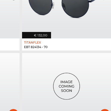
€ 132,00
TITANFLEX
EBT 824134 - 70