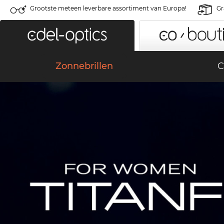
Grootste meteen leverbare assortiment van Europa!
Gr
Zonnebrillen
C