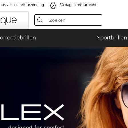
atis ver- en retourzending
30 dagen retourrecht
orrectiebrillen
Sportbrillen