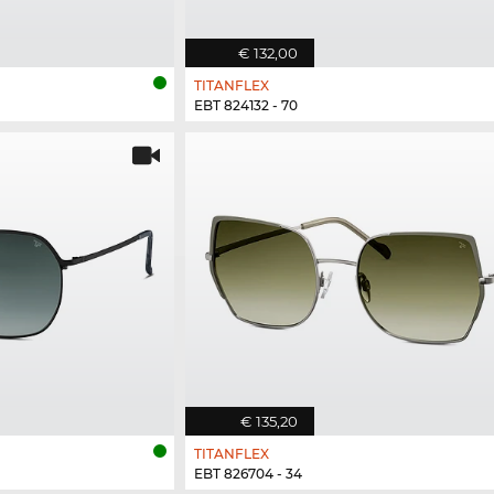
€ 132,00
TITANFLEX
EBT 824132 - 70
€ 135,20
TITANFLEX
EBT 826704 - 34