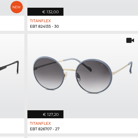
€ 132,00
TITANFLEX
EBT 824135 - 30
€ 127,20
TITANFLEX
EBT 826707 - 27