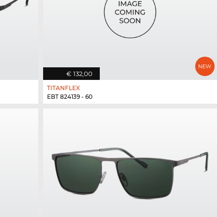
€ 132,00
TITANFLEX
EBT 824139 - 60