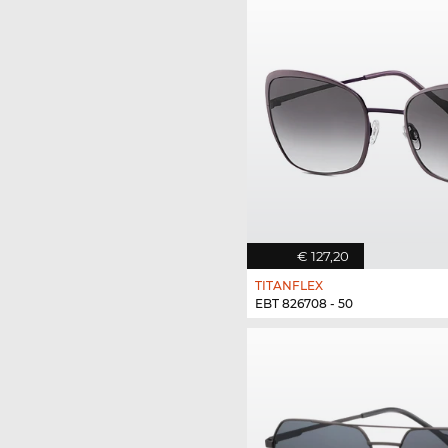
€ 127,20
TITANFLEX
EBT 826708 - 50