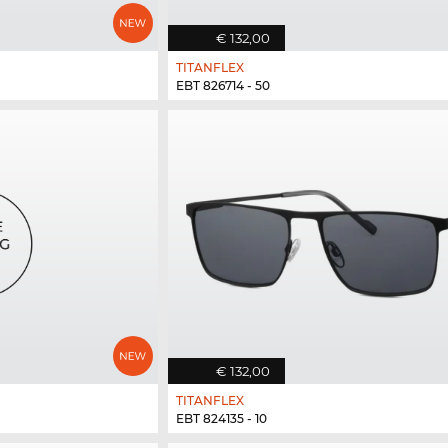
€ 132,00
TITANFLEX
EBT 826714 - 50
€ 132,00
TITANFLEX
EBT 824135 - 10