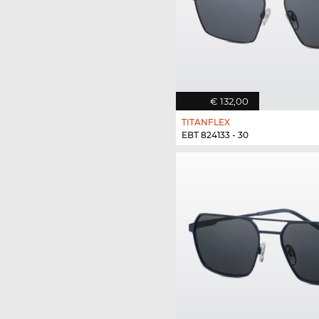
€ 132,00
TITANFLEX
EBT 824133 - 30