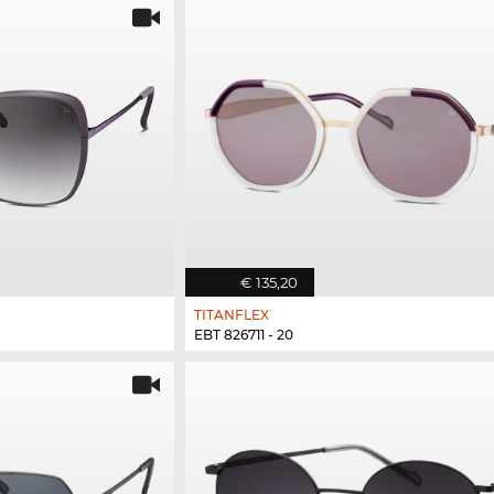
€ 135,20
TITANFLEX
EBT 826711 - 20