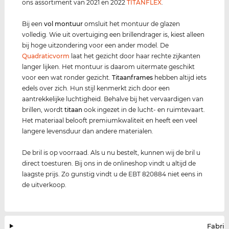
ons assortiment van 2021 en 2022
TITANFLEX
.
Bij een
vol montuur
omsluit het montuur de glazen
volledig. Wie uit overtuiging een brillendrager is, kiest alleen
bij hoge uitzondering voor een ander model. De
Quadraticvorm
laat het gezicht door haar rechte zijkanten
langer lijken. Het montuur is daarom uitermate geschikt
voor een wat ronder gezicht.
Titaanframes
hebben altijd iets
edels over zich. Hun stijl kenmerkt zich door een
aantrekkelijke luchtigheid. Behalve bij het vervaardigen van
brillen, wordt
titaan
ook ingezet in de lucht- en ruimtevaart.
Het materiaal belooft premiumkwaliteit en heeft een veel
langere levensduur dan andere materialen.
De bril is op voorraad. Als u nu bestelt, kunnen wij de bril u
direct toesturen. Bij ons in de onlineshop vindt u altijd de
laagste prijs. Zo gunstig vindt u de EBT 820884 niet eens in
de uitverkoop.
Fabrik