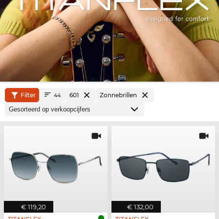
Filter
601
Zonnebrillen
44
€ 119,20
€ 132,00