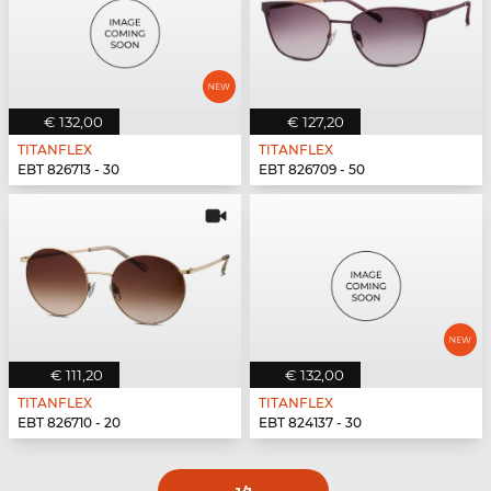
€ 132,00
€ 127,20
TITANFLEX
TITANFLEX
EBT 826713 - 30
EBT 826709 - 50
€ 111,20
€ 132,00
TITANFLEX
TITANFLEX
EBT 826710 - 20
EBT 824137 - 30