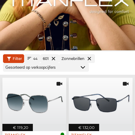
Filter
601
Zonnebrillen
44
€ 119,20
€ 132,00