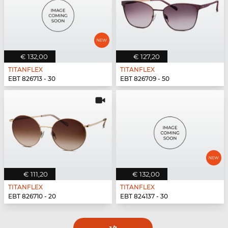
€ 132,00
€ 127,20
TITANFLEX
TITANFLEX
EBT 826713 - 30
EBT 826709 - 50
€ 111,20
€ 132,00
TITANFLEX
TITANFLEX
EBT 826710 - 20
EBT 824137 - 30