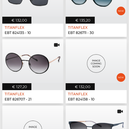
€ 132,00
€ 135,20
TITANFLEX
TITANFLEX
EBT 824135 - 10
EBT 826711 - 30
€ 127,20
€ 132,00
TITANFLEX
TITANFLEX
EBT 826707 - 21
EBT 824138 - 10