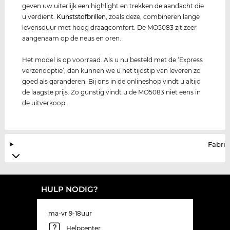
geven uw uiterlijk een highlight en trekken de aandacht die
u verdient.
Kunststof
brillen
, zoals deze, combineren lange
levensduur met hoog draagcomfort. De MO5083 zit zeer
aangenaam op de neus en oren.
Het model is op voorraad. Als u nu besteld met de ‘Express
verzendoptie’, dan kunnen we u het tijdstip van leveren zo
goed als garanderen. Bij ons in de onlineshop vindt u altijd
de laagste prijs. Zo gunstig vindt u de MO5083 niet eens in
de uitverkoop.
Fabrik
HULP NODIG?
ma-vr 9-18uur
Helpcenter