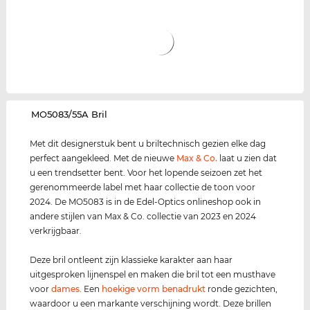
‌MO5083/55A Bril
Met dit designerstuk bent u briltechnisch gezien elke dag
perfect aangekleed. Met de nieuwe
Max & Co.
laat u zien dat
u een trendsetter bent. Voor het lopende seizoen zet het
gerenommeerde label met haar collectie de toon voor
2024. De MO5083 is in de Edel-Optics onlineshop ook in
andere stijlen van Max & Co. collectie van 2023 en 2024
verkrijgbaar.
Deze bril ontleent zijn klassieke karakter aan haar
uitgesproken lijnenspel en maken die bril tot een musthave
voor
dames
. Een
hoekige vorm benadrukt
ronde gezichten,
waardoor u een markante verschijning wordt. Deze brillen