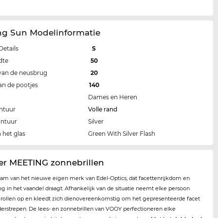
ng Sun Modelinformatie
Details
S
dte
50
van de neusbrug
20
an de pootjes
140
Dames en Heren
ntuur
Volle rand
ontuur
Silver
 het glas
Green With Silver Flash
er MEETING zonnebrillen
aam van het nieuwe eigen merk van Edel-Optics, dat facettenrijkdom en
oog in het vaandel draagt. Afhankelijk van de situatie neemt elke persoon
e rollen op en kleedt zich dienovereenkomstig om het gepresenteerde facet
derstrepen. De lees- en zonnebrillen van VOOY perfectioneren elke