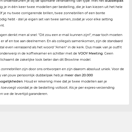
n ondersteunen je bij de spontane verandering van type. Met het
dubbelpak
jg je in één keer twee modellen per bestelling, die je kan kiezen uit het hele
Of je nu twee corrigerende brillen, twee zonnebrillen of een bonte
ig hebt - stel je eigen set van twee samen, zodat je voor elke setting
nt.
ngen denkt men al snel: "Dit zou een e-mail kunnen zijn!", maar toch moeten
 er af en toe aan deelnemen. En als collega's samenkomen, zijn de standaard
tal even verrassend als het woord "Amen" in de kerk. Dus maak van je outfit
onderwerp in de koffiekamer en schitter met de
VOOY Meeting
. Geen
elichaamt de zakelijke look beter dan dit Browline model.
en zonnebrillen zijn door ons ontworpen en zijn daarom absoluut uniek. Voor de
g van jouw persoonlijk dubbelpak heb je
meer dan 20.000
ogelijkheden
. Houd er rekening mee dat je twee modellen aan je
oevoegt voordat je de bestelling voltooit. Als je per expres-verzending
en we de levertijd garanderen.