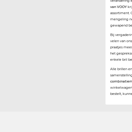
verandering e
van VOOY
kri
assortiment. 
mengeling nod
gewapend be
Bij vergaderi
velen van ons
praatjes mees
het gespreks
enkele bril b
Alle brillen 
samenstellin
combinatiem
winkelwagen t
bestelt, kunn