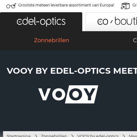
Grootste meteen leverbare assortiment van Europa!
Gr
Zonnebrillen
C
VOOY BY EDEL-OPTICS MEETI
Startpagina
Zonnebrillen
VOOY by edel-optics
Mee