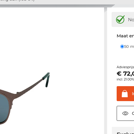
N
Maat e
50
Adviesprij
€
72,
incl. 21.00