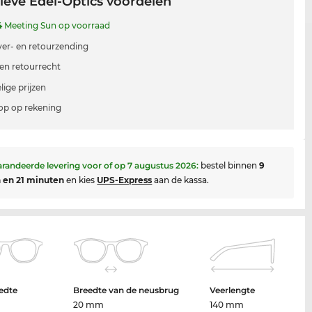
ieve Edel-Optics voordelen
4
Meeting Sun op voorraad
 ver- en retourzending
en retourrecht
lige prijzen
p op rekening
randeerde levering voor of op
7 augustus 2026
:
bestel binnen
9
 en 21 minuten
en kies
UPS-Express
aan de kassa.
edte
Breedte van de neusbrug
Veerlengte
20 mm
140 mm