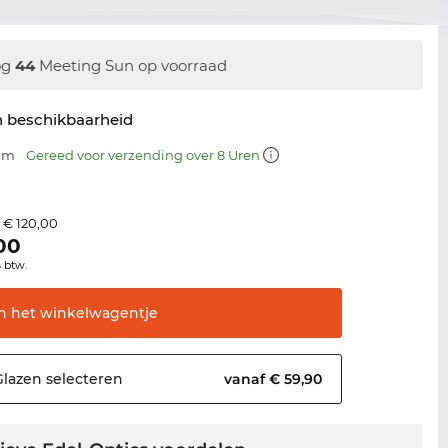
og
44
Meeting Sun op voorraad
n beschikbaarheid
 mm
Gereed voor verzending over 8 Uren
€ 120,00
s
00
% btw.
In het
winkelwagentje
Glazen
selecteren
vanaf € 59,90