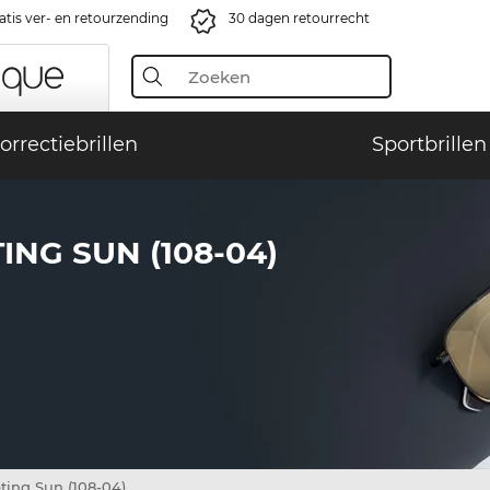
atis ver- en retourzending
30 dagen retourrecht
orrectiebrillen
Sportbrillen
NG SUN (108-04)
ting Sun (108-04)