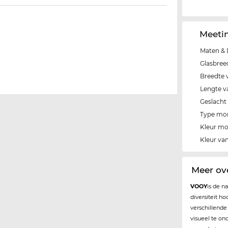
Meeti
Maten & 
Glasbree
Breedte 
Lengte v
Geslacht
Type mo
Kleur m
Kleur van
Meer ov
VOOY
is de n
diversiteit h
verschillend
visueel te on