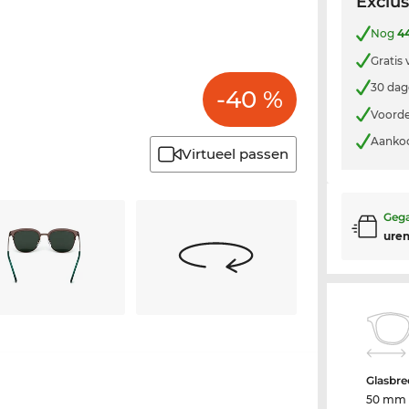
Exclus
Nog
4
Gratis
30 dag
-40 %
Voorde
Aankoo
Virtueel passen
Gega
uren
Glasbre
50 mm