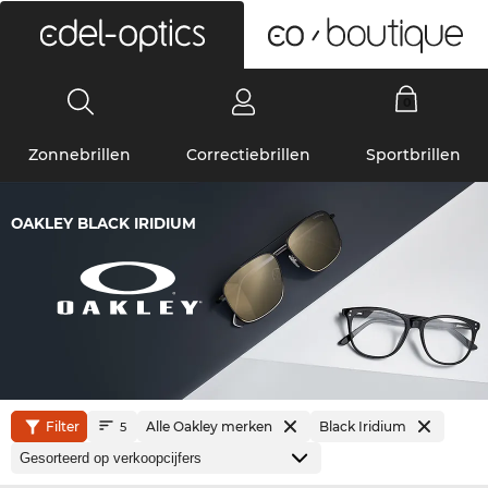
0
Zonnebrillen
Correctiebrillen
Sportbrillen
OAKLEY BLACK IRIDIUM
Filter
Alle Oakley merken
Black Iridium
5