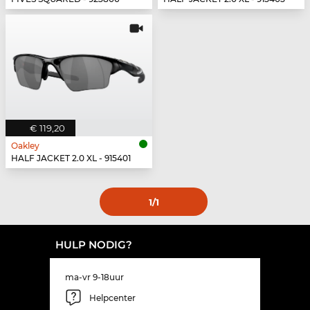
€ 119,20
Oakley
HALF JACKET 2.0 XL - 915401
1
/1
HULP NODIG?
ma-vr 9-18uur
Helpcenter