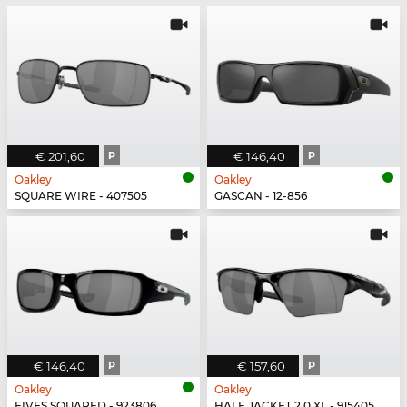
€ 201,60
P
€ 146,40
P
Oakley
Oakley
SQUARE WIRE - 407505
GASCAN - 12-856
€ 146,40
P
€ 157,60
P
Oakley
Oakley
FIVES SQUARED - 923806
HALF JACKET 2.0 XL - 915405