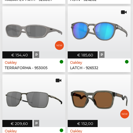
€ 154,40
P
€ 185,60
P
Oakley
Oakley
TERRAFORMA - 953005
LATCH - 926532
€ 209,60
P
€ 152,00
Oakley
Oakley