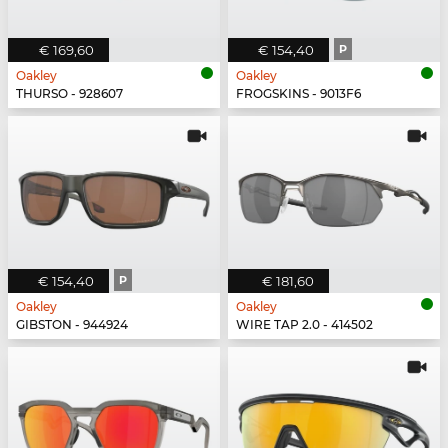
€ 169,60
€ 154,40
P
Oakley
Oakley
THURSO - 928607
FROGSKINS - 9013F6
€ 154,40
P
€ 181,60
Oakley
Oakley
GIBSTON - 944924
WIRE TAP 2.0 - 414502