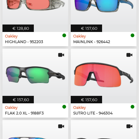
€ 128,80
€ 157,60
Oakley
Oakley
HIGHLAND - 952203
MAINLINK - 926442
€ 157,60
€ 157,60
Oakley
Oakley
FLAK 2.0 XL - 9188F3
SUTRO LITE - 946304