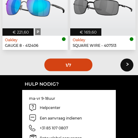
€ 221,60
P
€ 169,60
Oakley
Oakley
GAUGE 8 - 412406
SQUARE WIRE - 407513
›
1
/7
HULP NODIG?
ma-vr 9-18uur
Helpcenter
Een aanvraag indienen
+31 85 107 0807