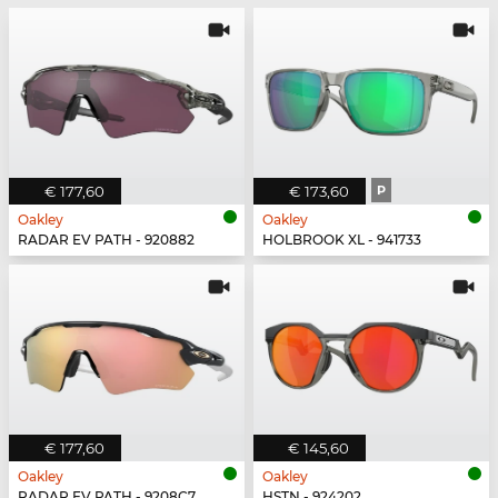
€ 177,60
€ 173,60
P
Oakley
Oakley
RADAR EV PATH - 920882
HOLBROOK XL - 941733
€ 177,60
€ 145,60
Oakley
Oakley
RADAR EV PATH - 9208C7
HSTN - 924202