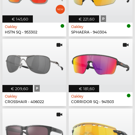
€ 145,60
€ 221,60
P
Oakley
Oakley
HSTN SQ - 953302
SPHAERA - 940304
€ 209,60
P
€ 181,60
Oakley
Oakley
CROSSHAIR - 406022
CORRIDOR SQ - 941503