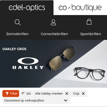
0
Zonnebrillen
Correctiebrillen
Sportbrillen
OAKLEY GRIJS
Filter
Alle Oakley merken
Grijs
320