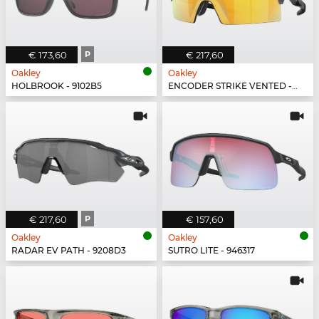
€ 173,60
P
€ 217,60
Oakley
Oakley
HOLBROOK - 9102B5
ENCODER STRIKE VENTED - 923506
€ 217,60
P
€ 157,60
Oakley
Oakley
RADAR EV PATH - 9208D3
SUTRO LITE - 946317