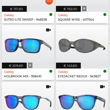
€ 157,60
€ 192,00
P
Oakley
Oakley
SUTRO LITE SWEEP - 946538
SQUARE WIRE - 407504
€ 209,60
P
€ 145,60
Oakley
Oakley
HOLBROOK MIX - 938410
EYEJACKET REDUX - 943827