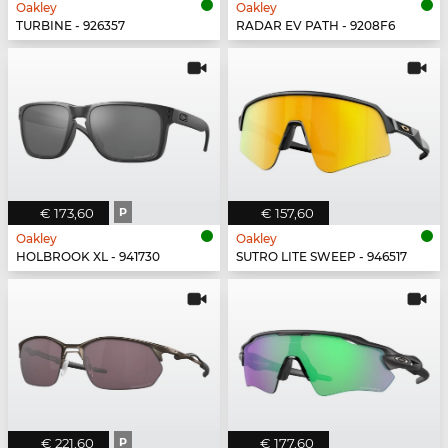
Oakley
Oakley
TURBINE - 926357
RADAR EV PATH - 9208F6
€ 173,60
P
€ 157,60
Oakley
Oakley
HOLBROOK XL - 941730
SUTRO LITE SWEEP - 946517
€ 221,60
P
€ 177,60