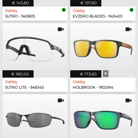
€ 145,60
€ 157,60
Oakley
Oakley
SUTRO - 940605
EVZERO BLADES - 945403
€ 180,00
€ 173,60
P
Oakley
Oakley
SUTRO LITE - 946345
HOLBROOK - 9102W4