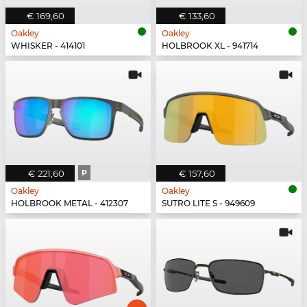
€ 169,60
€ 133,60
Oakley
Oakley
WHISKER - 414101
HOLBROOK XL - 941714
€ 221,60
P
€ 157,60
Oakley
Oakley
HOLBROOK METAL - 412307
SUTRO LITE S - 949609