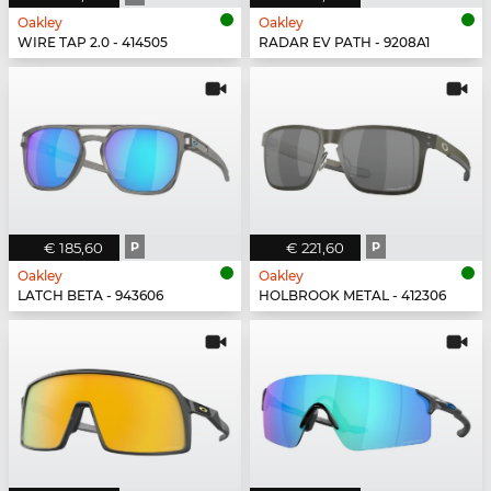
Oakley
Oakley
WIRE TAP 2.0 - 414505
RADAR EV PATH - 9208A1
€ 185,60
P
€ 221,60
P
Oakley
Oakley
LATCH BETA - 943606
HOLBROOK METAL - 412306