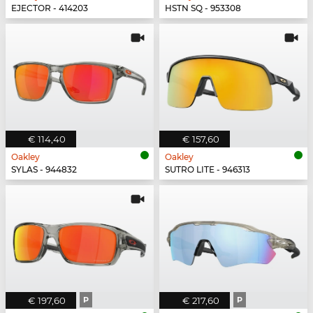
EJECTOR - 414203
HSTN SQ - 953308
€ 114,40
€ 157,60
Oakley
Oakley
SYLAS - 944832
SUTRO LITE - 946313
€ 197,60
P
€ 217,60
P