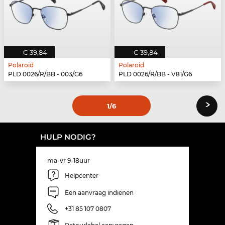
€ 39,84
€ 39,84
Polaroid
Polaroid
PLD 0026/R/BB - 003/G6
PLD 0026/R/BB - V81/G6
›
1
/6
HULP NODIG?
ma-vr 9-18uur
Helpcenter
Een aanvraag indienen
+31 85 107 0807