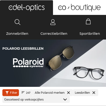
0
Zonnebrillen
Correctiebrillen
Sportbrillen
POLAROID LEESBRILLEN
Filter
Alle Polaroid merken
Leesbrillen
247