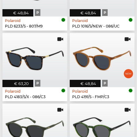
€ 48,84
P
€ 48,84
P
Polaroid
Polaroid
PLD 6233/S - 807/M9
PLD 1016/S/NEW - 086/UC
€ 63,20
P
€ 48,84
P
Polaroid
Polaroid
PLD 4183/S/X - 086/C3
PLD 4191/S - FMP/C3