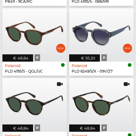
P8411 - 9CA/RC
PLD 4195/S - 086/M9
€ 48,84
P
€ 55,20
P
Polaroid
Polaroid
PLD 4195/S - QGL/UC
PLD 6249/S/X - 09V/Z7
€ 48,84
P
€ 48,84
P
Polaroid
Polaroid