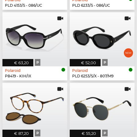
PLD 4153/S - 086/UC
PLD 6233/S - 086/UC
€ 63,20
P
€ 52,00
P
Polaroid
Polaroid
P8419 - KIH/IX
PLD 6253/S/X - 807/M9
€ 87,20
P
€ 55,20
P