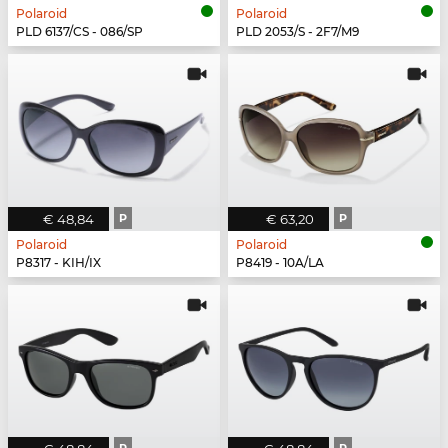
Polaroid
Polaroid
PLD 6137/CS - 086/SP
PLD 2053/S - 2F7/M9
€ 48,84
P
€ 63,20
P
Polaroid
Polaroid
P8317 - KIH/IX
P8419 - 10A/LA