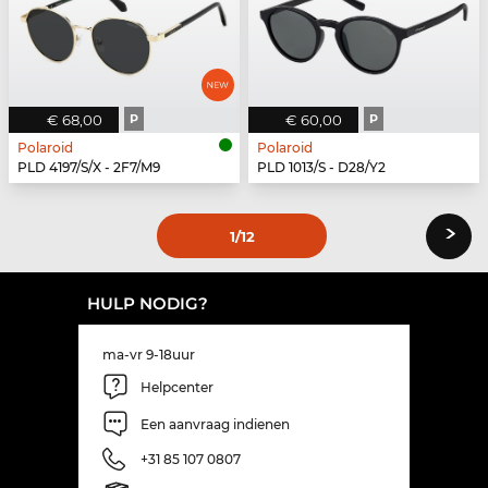
€ 68,00
P
€ 60,00
P
Polaroid
Polaroid
PLD 4197/S/X - 2F7/M9
PLD 1013/S - D28/Y2
›
1
/12
HULP NODIG?
ma-vr 9-18uur
Helpcenter
Een aanvraag indienen
+31 85 107 0807