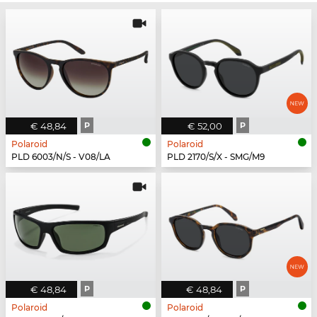
€ 48,84
P
€ 52,00
P
Polaroid
Polaroid
PLD 6003/N/S - V08/LA
PLD 2170/S/X - SMG/M9
€ 48,84
P
€ 48,84
P
Polaroid
Polaroid