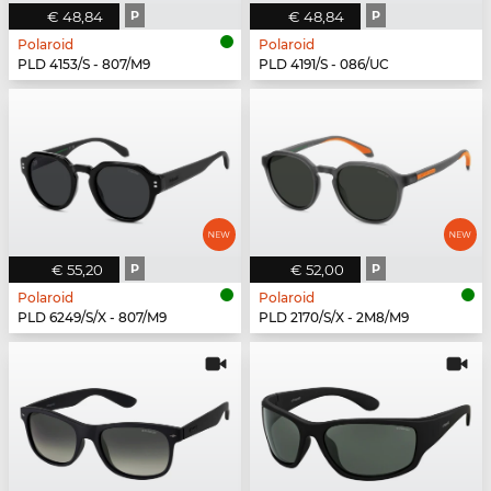
€ 48,84
P
€ 48,84
P
Polaroid
Polaroid
PLD 4153/S - 807/M9
PLD 4191/S - 086/UC
€ 55,20
P
€ 52,00
P
Polaroid
Polaroid
PLD 6249/S/X - 807/M9
PLD 2170/S/X - 2M8/M9