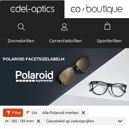
0
Zonnebrillen
Correctiebrillen
Sportbrillen
POLAROID FACETSIZELABELM
Filter
Alle Polaroid merken
534
M - 130 - 135 mm