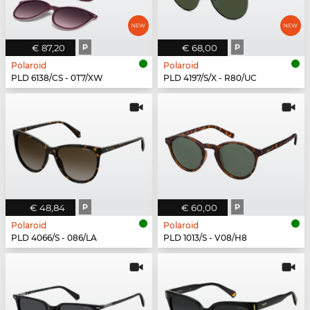
€ 87,20
P
€ 68,00
P
Polaroid
Polaroid
PLD 6138/CS - 0T7/XW
PLD 4197/S/X - R80/UC
€ 48,84
P
€ 60,00
P
Polaroid
Polaroid
PLD 4066/S - 086/LA
PLD 1013/S - V08/H8