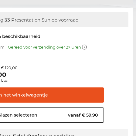
og
33
Presentation Sun op voorraad
n beschikbaarheid
 mm
Gereed voor verzending over 27 Uren
€ 120,00
s
00
% btw.
In het
winkelwagentje
Glazen
selecteren
vanaf € 59,90