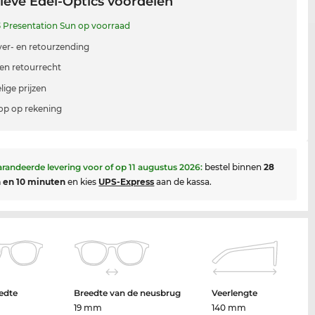
ieve Edel-Optics voordelen
3
Presentation Sun op voorraad
 ver- en retourzending
en retourrecht
lige prijzen
p op rekening
randeerde levering voor of op
11 augustus 2026
:
bestel binnen
28
 en 10 minuten
en kies
UPS-Express
aan de kassa.
edte
Breedte van de neusbrug
Veerlengte
19 mm
140 mm