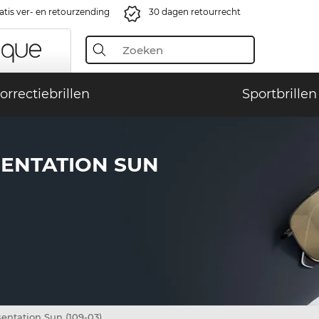
atis ver- en retourzending
30 dagen retourrecht
orrectiebrillen
Sportbrillen
SENTATION SUN
sentation Sun (109-03)