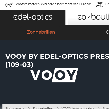
Grootste meteen leverbare assortiment van Europa!
Gr
Zonnebrillen
C
VOOY BY EDEL-OPTICS PRE
(109-03)
Startpagina
Zonnebrillen
VOOY by edel-optics
Pre