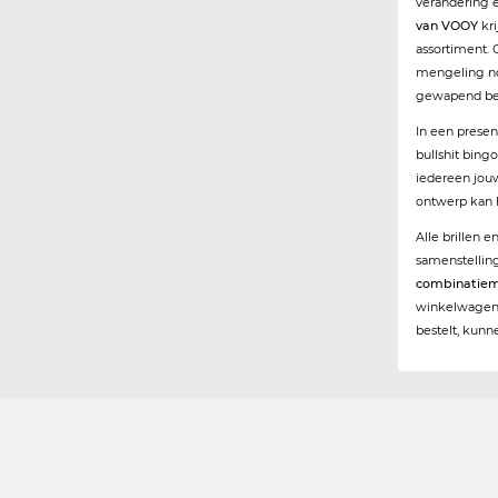
verandering e
van VOOY
kri
assortiment. 
mengeling nod
gewapend be
In een presen
bullshit bingo
iedereen jou
ontwerp kan h
Alle brillen 
samenstellin
combinatiem
winkelwagen t
bestelt, kunn