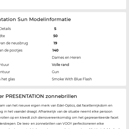
ntation Sun Modelinformatie
Details
S
dte
50
van de neusbrug
19
an de pootjes
140
Dames en Heren
ntuur
Volle rand
ontuur
Gun
 het glas
Smoke With Blue Flash
er PRESENTATION zonnebrillen
aam van het nieuwe eigen merk van Edel-Optics, dat facettenrijkdom en
oog in het vaandel draagt. Afhankelijk van de situatie neemt elke persoon
e rollen op en kleedt zich dienovereenkomstig om het gepresenteerde facet
derstrepen. De lees- en zonnebrillen van VOOY perfectioneren elke