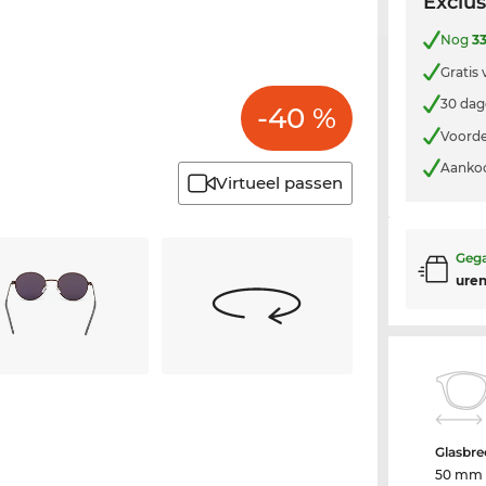
Exclus
Nog
3
Gratis
30 dag
-40 %
Voorde
Aankoo
Virtueel passen
Gega
uren
Glasbre
50 mm