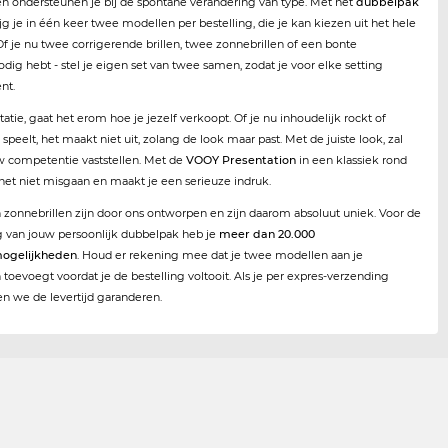
n ondersteunen je bij de spontane verandering van type. Met het
dubbelpak
jg je in één keer twee modellen per bestelling, die je kan kiezen uit het hele
Of je nu twee corrigerende brillen, twee zonnebrillen of een bonte
ig hebt - stel je eigen set van twee samen, zodat je voor elke setting
nt.
tatie, gaat het erom hoe je jezelf verkoopt. Of je nu inhoudelijk rockt of
 speelt, het maakt niet uit, zolang de look maar past. Met de juiste look, zal
w competentie vaststellen. Met de
VOOY Presentation
in een klassiek rond
et niet misgaan en maakt je een serieuze indruk.
en zonnebrillen zijn door ons ontworpen en zijn daarom absoluut uniek. Voor de
g van jouw persoonlijk dubbelpak heb je
meer dan 20.000
ogelijkheden
. Houd er rekening mee dat je twee modellen aan je
oevoegt voordat je de bestelling voltooit. Als je per expres-verzending
en we de levertijd garanderen.