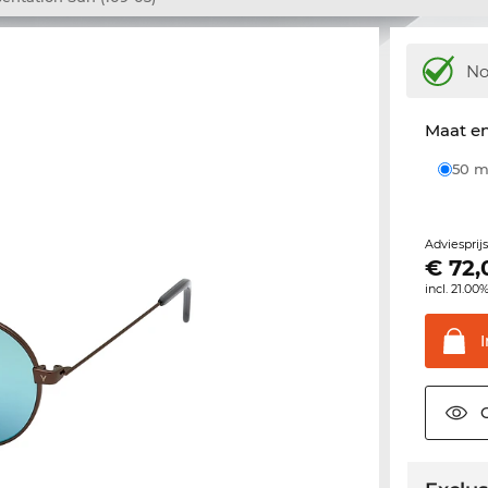
N
Maat e
50
Adviesprij
€
72,
incl. 21.00