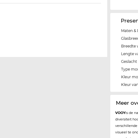
Prese
Maten & 
Glasbree
Breedte 
Lengte v
Geslacht
Type mo
Kleur m
Kleur van
Meer ov
VOOY
is de n
diversiteit h
verschillend
visueel te on