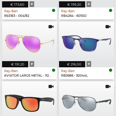
€ 173,60
P
€ 199,20
P
Ray-Ban
Ray-Ban
Rb3183 - 004/82
RB4264 - 601S5J
€ 191,20
P
€ 216,00
P
Ray-Ban
Ray-Ban
AVIATOR LARGE METAL - 112/1Q
RB3686 - 92044L