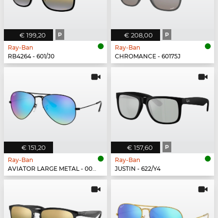
€ 199,20
P
€ 208,00
P
Ray-Ban
Ray-Ban
RB4264 - 601/J0
CHROMANCE - 60175J
€ 151,20
€ 157,60
P
Ray-Ban
Ray-Ban
AVIATOR LARGE METAL - 002/4O
JUSTIN - 622/Y4