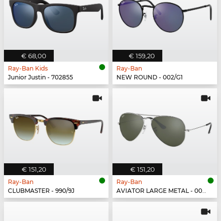
€ 68,00
€ 159,20
Ray-Ban Kids
Ray-Ban
Junior Justin - 702855
NEW ROUND - 002/G1
€ 151,20
€ 151,20
Ray-Ban
Ray-Ban
CLUBMASTER - 990/9J
AVIATOR LARGE METAL - 003/40