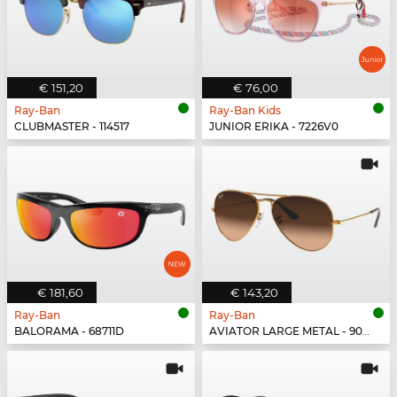
€ 151,20
€ 76,00
Ray-Ban
Ray-Ban Kids
CLUBMASTER - 114517
JUNIOR ERIKA - 7226V0
€ 181,60
€ 143,20
Ray-Ban
Ray-Ban
BALORAMA - 68711D
AVIATOR LARGE METAL - 9001A5