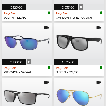
€ 125,60
€ 233,60
P
Ray-Ban
Ray-Ban
JUSTIN - 622/6Q
CARBON FIBRE - 004/K6
€ 199,20
P
€ 125,60
Ray-Ban
Ray-Ban
RB3671CH - 92044L
JUSTIN - 622/6G