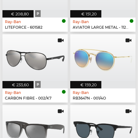
€ 208,80
P
€ 151,20
Ray-Ban
Ray-Ban
LITEFORCE - 601S82
AVIATOR LARGE METAL - 112/17
€ 233,60
P
€ 159,20
Ray-Ban
Ray-Ban
CARBON FIBRE - 002/K7
RB3647N - 001/4O