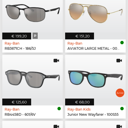
€ 199,20
P
€ 151,20
Ray-Ban
Ray-Ban
RB3671CH - 186/5J
AVIATOR LARGE METAL - 001/3E
€ 125,60
€ 68,00
Ray-Ban
Ray-Ban Kids
RB4458D - 601/6V
Junior New Wayfarer - 100S55