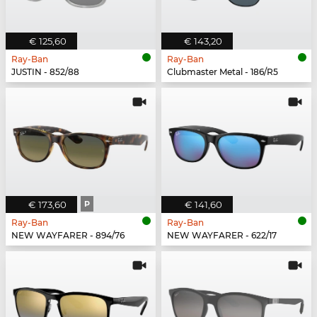
€ 125,60
€ 143,20
Ray-Ban
Ray-Ban
JUSTIN - 852/88
Clubmaster Metal - 186/R5
€ 173,60
P
€ 141,60
Ray-Ban
Ray-Ban
NEW WAYFARER - 894/76
NEW WAYFARER - 622/17