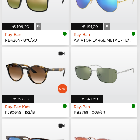
€ 199,20
P
€ 191,20
P
Ray-Ban
Ray-Ban
RB4264 - 876/6O
AVIATOR LARGE METAL - 112/4L
€ 68,00
€ 141,60
Ray-Ban Kids
Ray-Ban
RJ9064S - 152/13
RB3768 - 003/6R