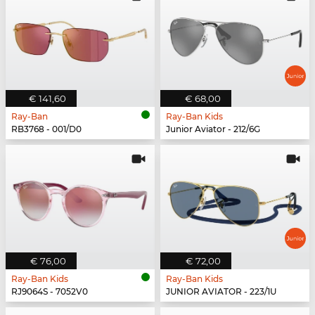
€ 141,60
€ 68,00
Ray-Ban
Ray-Ban Kids
RB3768 - 001/D0
Junior Aviator - 212/6G
€ 76,00
€ 72,00
Ray-Ban Kids
Ray-Ban Kids
RJ9064S - 7052V0
JUNIOR AVIATOR - 223/1U