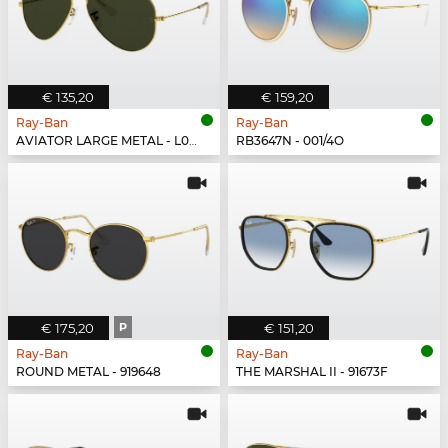
€ 135,20
€ 159,20
Ray-Ban
Ray-Ban
AVIATOR LARGE METAL - L0205
RB3647N - 001/4O
€ 175,20
P
€ 151,20
Ray-Ban
Ray-Ban
ROUND METAL - 919648
THE MARSHAL II - 91673F