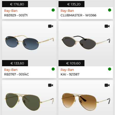
€ 176,80
€ 135,20
Ray-Ban
Ray-Ban
RB3929 - 001/7I
CLUBMASTER - W0366
€ 133,60
€ 109,60
Ray-Ban
Ray-Ban
RB3767 - 001/4C
KAI - 921387