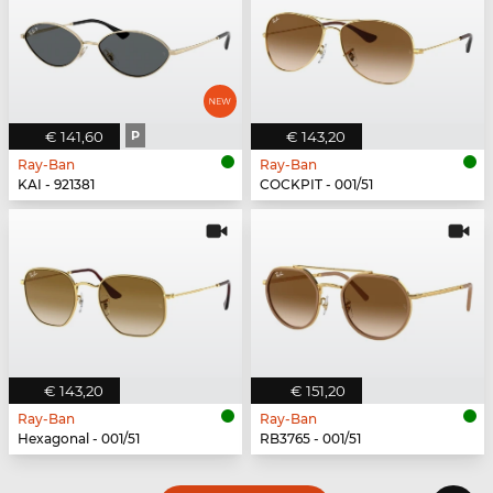
€ 141,60
P
€ 143,20
Ray-Ban
Ray-Ban
KAI - 921381
COCKPIT - 001/51
€ 143,20
€ 151,20
Ray-Ban
Ray-Ban
Hexagonal - 001/51
RB3765 - 001/51