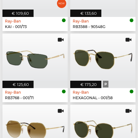
€ 109,60
€ 133,60
Ray-Ban
Ray-Ban
KAI - 001/73
RB3588 - 90548G
€ 125,60
€ 175,20
P
Ray-Ban
Ray-Ban
RB3768 - 001/71
HEXAGONAL - 001/58