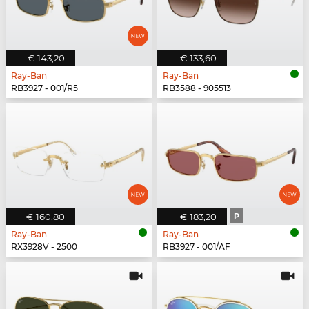
€ 143,20
€ 133,60
Ray-Ban
Ray-Ban
RB3927 - 001/R5
RB3588 - 905513
€ 160,80
€ 183,20
P
Ray-Ban
Ray-Ban
RX3928V - 2500
RB3927 - 001/AF