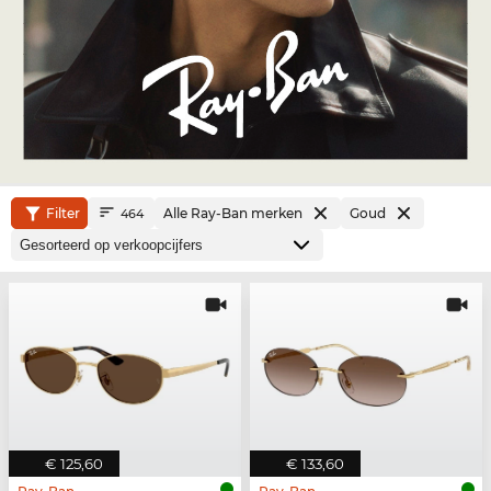
Filter
Alle Ray-Ban merken
Goud
464
€ 125,60
€ 133,60