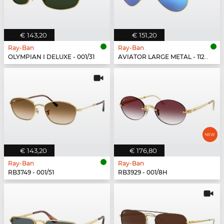
€ 143,20
€ 151,20
Ray-Ban
Ray-Ban
OLYMPIAN I DELUXE - 001/31
AVIATOR LARGE METAL - 112/17
€ 143,20
€ 176,80
Ray-Ban
Ray-Ban
RB3749 - 001/51
RB3929 - 001/8H