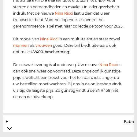
motto ‘SEE AND BE SEEN’ doet u totaal niet onder voor
sterren en beroemdheden en maakt u in ieder gezelschap
indruk. Met de nieuwe
Nina Ricci
laat u zien dat u een
trendsetter bent. Voor het lopende seizoen zet het
gerenommeerde label met haar collectie de toon voor 2025.
Dit model van
Nina Ricci
is een multi-talent en staat zowel
mannen
als
vrouwen
goed. Deze bril biedt uiteraard ook
optimale
UV400
-bescherming
.
De nieuwe levering is al onderweg. Uw nieuwe
Nina Ricci
is
dan ook snel weer op voorraad. Deze ongelooflijk gunstige
prijs is wellicht een troost voor het feit dat u iets langer op
uw bestelling moet wachten. Bij ons in de onlineshop vindt
u altijd de laagste prijs. Zo gunstig vindt u de SNR458 niet
eens in de uitverkoop.
Fabrik