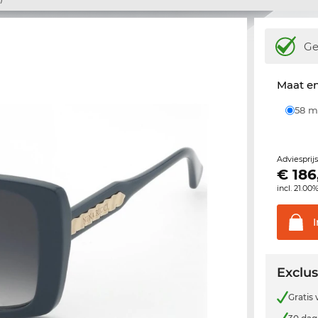
Ge
Maat e
58
Adviesprij
€
186
incl. 21.00
Exclus
Gratis