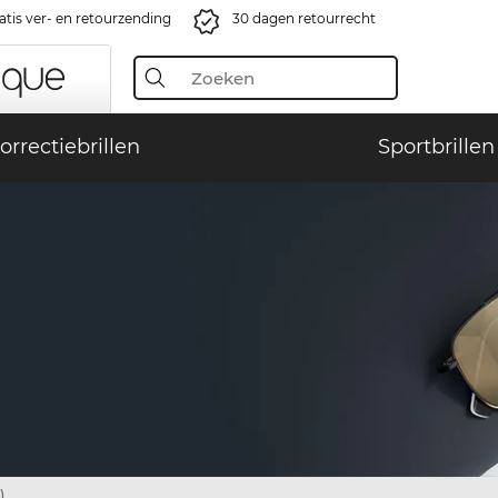
atis ver- en retourzending
30 dagen retourrecht
orrectiebrillen
Sportbrillen
)