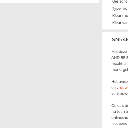
Geslacht
Type mo
Kleur m
Kleur van
‌SNR4
Met deze 
AND BE SE
maakt u i
markt gebr
Het unis
en
vrouw
vertrouw
Ook als 
nu toch to
onlinesho
niet eens