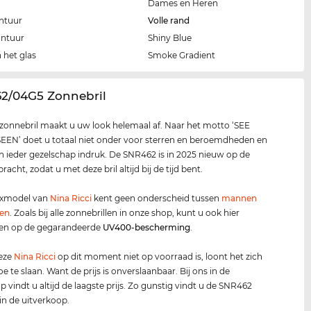
Dames en Heren
ntuur
Volle rand
ontuur
Shiny Blue
 het glas
Smoke Gradient
62/04G5 Zonnebril
zonnebril maakt u uw look helemaal af. Naar het motto ‘SEE
EN’ doet u totaal niet onder voor sterren en beroemdheden en
n ieder gezelschap indruk. De SNR462 is in 2025 nieuw op de
acht, zodat u met deze bril altijd bij de tijd bent.
exmodel van
Nina Ricci
kent geen onderscheid tussen
mannen
en
. Zoals bij alle zonnebrillen in onze shop, kunt u ook hier
en op de gegarandeerde
UV400
-bescherming
.
deze
Nina Ricci
op dit moment niet op voorraad is, loont het zich
e te slaan. Want de prijs is onverslaanbaar. Bij ons in de
p vindt u altijd de laagste prijs. Zo gunstig vindt u de SNR462
 in de uitverkoop.