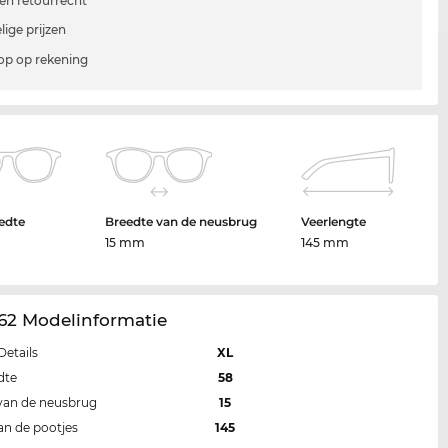
en retourrecht
lige prijzen
p op rekening
edte
Breedte van de neusbrug
Veerlengte
15 mm
145 mm
62 Modelinformatie
Details
XL
dte
58
van de neusbrug
15
an de pootjes
145