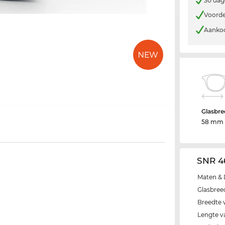
30 dag
Voorde
Aankoo
Glasbre
58 mm
SNR 4
Maten & 
Glasbree
Breedte 
Lengte v