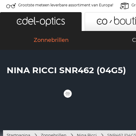
Grootste meteen leverbare assortiment van Europa!
Gr
Zonnebrillen
C
NINA RICCI SNR462 (04G5)
Startpagina
Zonnebrillen
Nina Ricci
SNR462 (04G5