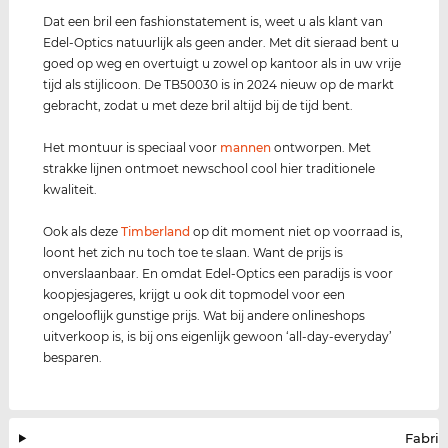
Dat een bril een fashionstatement is, weet u als klant van
Edel-Optics natuurlijk als geen ander. Met dit sieraad bent u
goed op weg en overtuigt u zowel op kantoor als in uw vrije
tijd als stijlicoon. De TB50030 is in 2024 nieuw op de markt
gebracht, zodat u met deze bril altijd bij de tijd bent.
Het montuur is speciaal voor
mannen
ontworpen. Met
strakke lijnen ontmoet newschool cool hier traditionele
kwaliteit.
Ook als deze
Timberland
op dit moment niet op voorraad is,
loont het zich nu toch toe te slaan. Want de prijs is
onverslaanbaar. En omdat Edel-Optics een paradijs is voor
koopjesjageres, krijgt u ook dit topmodel voor een
ongelooflijk gunstige prijs. Wat bij andere onlineshops
uitverkoop is, is bij ons eigenlijk gewoon ‘all-day-everyday’
besparen.
Fabrik