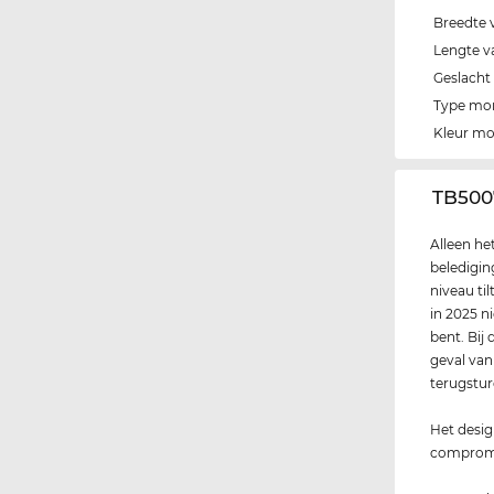
Breedte 
Lengte v
Geslacht
Type mo
Kleur m
‌TB500
Alleen he
beledigin
niveau ti
in 2025 ni
bent. Bij
geval van 
terugstur
Het desig
compromis