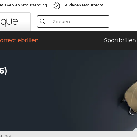
atis ver- en retourzending
30 dagen retourrecht
orrectiebrillen
Sportbrillen
6)
 (066)