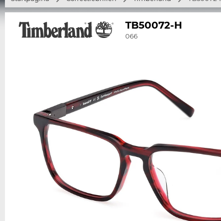
TB50072-H
066