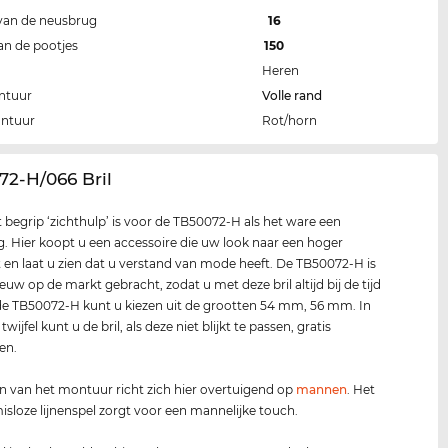
van de neusbrug
16
an de pootjes
150
Heren
ntuur
Volle rand
ontuur
Rot/horn
72-H/066 Bril
t begrip ‘zichthulp’ is voor de TB50072-H als het ware een
g. Hier koopt u een accessoire die uw look naar een hoger
lt en laat u zien dat u verstand van mode heeft. De TB50072-H is
euw op de markt gebracht, zodat u met deze bril altijd bij de tijd
 de TB50072-H kunt u kiezen uit de grootten 54 mm, 56 mm. In
twijfel kunt u de bril, als deze niet blijkt te passen, gratis
en.
n van het montuur richt zich hier overtuigend op
mannen
. Het
loze lijnenspel zorgt voor een mannelijke touch.