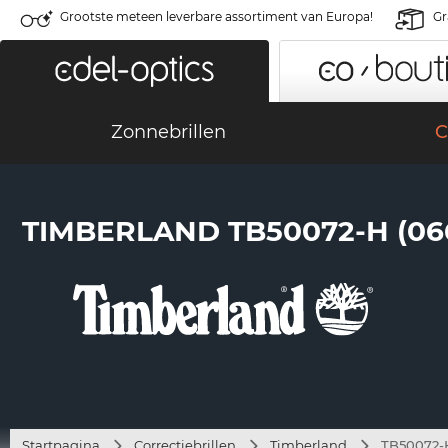
Grootste meteen leverbare assortiment van Europa!
Gr
Zonnebrillen
C
TIMBERLAND TB50072-H (06
Startpagina
Correctiebrillen
Timberland
TB50072-H