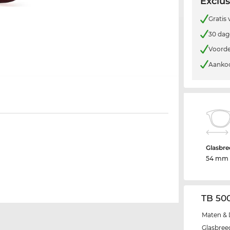
Exclus
Gratis
30 dag
Voorde
Aankoo
Glasbre
54 mm
TB 50
Maten & 
Glasbree