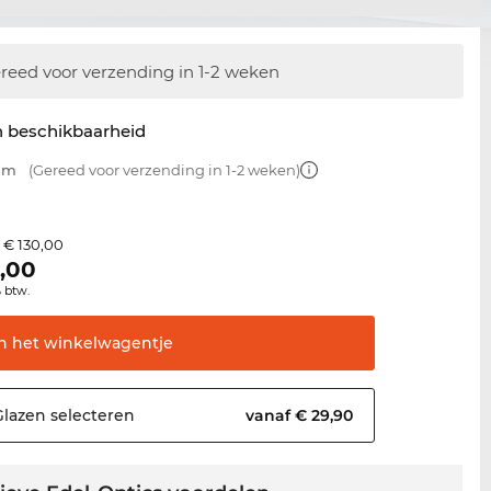
reed voor verzending in 1-2 weken
n beschikbaarheid
 mm
(Gereed voor verzending in 1-2 weken)
€ 130,00
s
,00
% btw.
In het
winkelwagentje
Glazen
selecteren
vanaf € 29,90