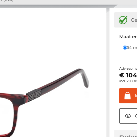
Ge
Maat e
54
Adviesprij
€
104
incl. 21.00