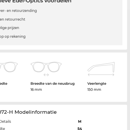
ieve Edel-Optics voordelen
 ver- en retourzending
en retourrecht
lige prijzen
p op rekening
edte
Breedte van de neusbrug
Veerlengte
16 mm
150 mm
072-H Modelinformatie
Details
M
dte
54