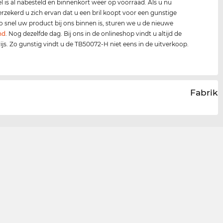
 is al nabesteld en binnenkort weer op voorraad. Als u nu
verzekerd u zich ervan dat u een bril koopt voor een gunstige
 zo snel uw product bij ons binnen is, sturen we u de nieuwe
nd
. Nog dezelfde dag. Bij ons in de onlineshop vindt u altijd de
rijs. Zo gunstig vindt u de TB50072-H niet eens in de uitverkoop.
Fabrika