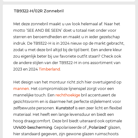
‌TB9322-H/02R Zonnebril
Met deze zonnebril maakt u uw look helemaal af. Naar het
motto ‘SEE AND BE SEEN’ doet u totaal niet onder voor
sterren en beroemdheden en maakt u in ieder gezelschap
indruk. De TB9322-H is in 2024 nieuw op de markt gebracht,
zodat u met deze bril altijd bij de tijd bent. Een andere kleur
zou eigenlijk beter bij uw favoriete outfit staan? Check ook
de andere stijlen van der TB9322-H in ons assortiment van
2023 en 2024
Timberland
.
Het design van het montuur richt zich hier overtuigend op
mannen
. Het compromisloze lijnenspel zorgt voor een
mannelijke touch. Een
rechthoekige
bril accentueert de
gezichtsvorm en is daarmee het perfecte stijlelement voor
zelfbewuste personen.
Kunststof
is een zeer licht en flexibel
materiaal. Het heeft een lange levensduur en biedt een
hoog draagcomfort. Deze bril biedt uiteraard ook optimale
UV400
-bescherming
. Gepolariseerde of „
Polarized
" glazen,
hier standaard gegeven, zijn gewone glazen ruimschoots