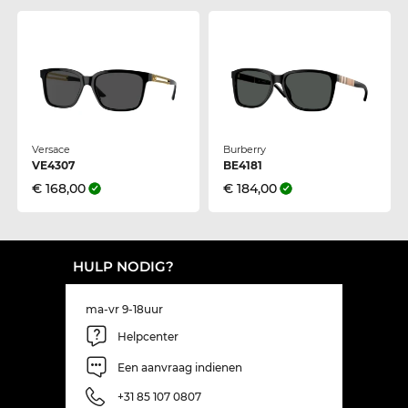
Versace
Burberry
VE4307
BE4181
€ 168,00
€ 184,00
HULP NODIG?
ma-vr 9-18uur
Helpcenter
Een aanvraag indienen
+31 85 107 0807