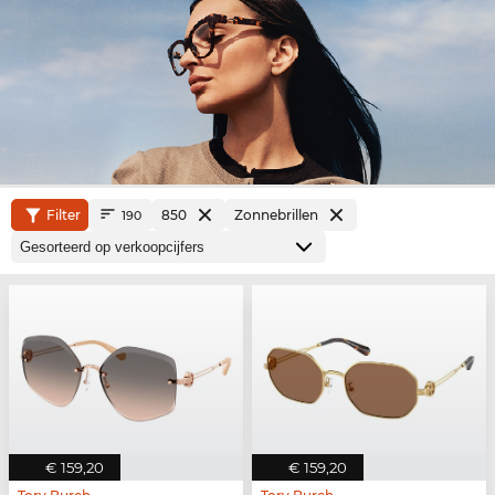
Filter
850
Zonnebrillen
190
€ 159,20
€ 159,20