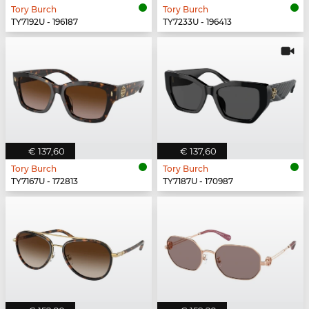
Tory Burch
Tory Burch
TY7192U - 196187
TY7233U - 196413
€ 137,60
€ 137,60
Tory Burch
Tory Burch
TY7167U - 172813
TY7187U - 170987