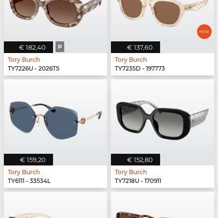
€ 182,40
P
€ 137,60
Tory Burch
Tory Burch
TY7226U - 2026T5
TY7235D - 197773
€ 159,20
€ 152,80
Tory Burch
Tory Burch
TY6111 - 33534L
TY7218U - 170911