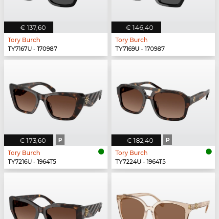
€ 137,60
€ 146,40
Tory Burch
Tory Burch
TY7167U - 170987
TY7169U - 170987
€ 173,60
P
€ 182,40
P
Tory Burch
Tory Burch
TY7216U - 1964T5
TY7224U - 1964T5