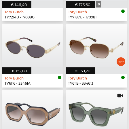
€ 146,40
€ 173,60
P
Tory Burch
Tory Burch
TY7214U - 17098G
TY7187U - 170981
€ 152,80
€ 159,20
Tory Burch
Tory Burch
TY6116 - 33461A
TY6113 - 334613