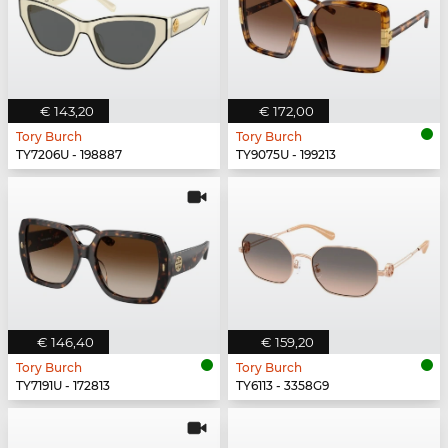
€ 143,20
€ 172,00
Tory Burch
Tory Burch
TY7206U - 198887
TY9075U - 199213
€ 146,40
€ 159,20
Tory Burch
Tory Burch
TY7191U - 172813
TY6113 - 3358G9