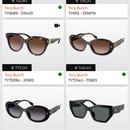
€ 152,80
€ 159,20
Tory Burch
Tory Burch
TY6089 - 330413
TY6113 - 33587N
€ 172,00
€ 146,40
Tory Burch
Tory Burch
TY7209U - 201613
TY7214U - 172813