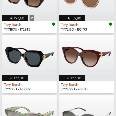
€ 173,60
P
€ 152,80
Tory Burch
Tory Burch
TY7187U - 1728T5
TY7213D - 195473
€ 172,00
€ 172,00
Tory Burch
Tory Burch
TY7215U - 170987
TY7209U - 201813