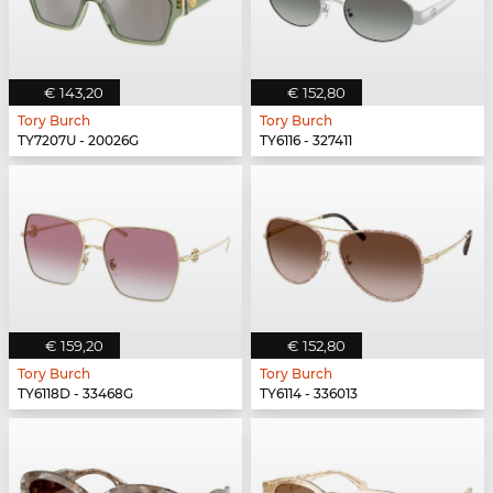
€ 143,20
€ 152,80
Tory Burch
Tory Burch
TY7207U - 20026G
TY6116 - 327411
€ 159,20
€ 152,80
Tory Burch
Tory Burch
TY6118D - 33468G
TY6114 - 336013