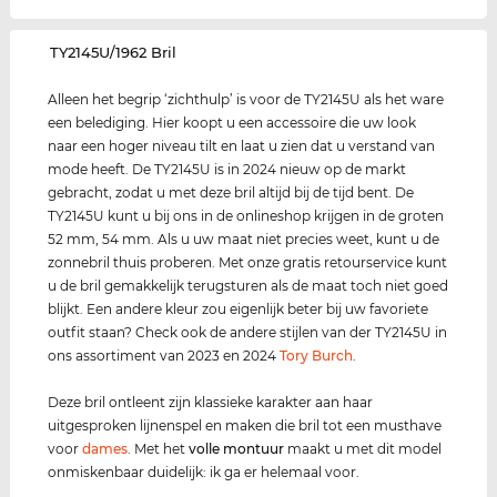
‌TY2145U/1962 Bril
Alleen het begrip ‘zichthulp’ is voor de TY2145U als het ware
een belediging. Hier koopt u een accessoire die uw look
naar een hoger niveau tilt en laat u zien dat u verstand van
mode heeft. De TY2145U is in 2024 nieuw op de markt
gebracht, zodat u met deze bril altijd bij de tijd bent. De
TY2145U kunt u bij ons in de onlineshop krijgen in de groten
52 mm, 54 mm. Als u uw maat niet precies weet, kunt u de
zonnebril thuis proberen. Met onze gratis retourservice kunt
u de bril gemakkelijk terugsturen als de maat toch niet goed
blijkt. Een andere kleur zou eigenlijk beter bij uw favoriete
outfit staan? Check ook de andere stijlen van der TY2145U in
ons assortiment van 2023 en 2024
Tory Burch
.
Deze bril ontleent zijn klassieke karakter aan haar
uitgesproken lijnenspel en maken die bril tot een musthave
voor
dames
. Met het
volle montuur
maakt u met dit model
onmiskenbaar duidelijk: ik ga er helemaal voor.