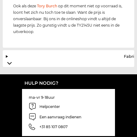
Ook als deze
Tory Burch
op dit moment niet op voorraad is,
loont het zich nu toch toe te slaan. Want de prijs is
onverslaanbaar. Bij ons in de onlineshop vindt u altijd de
laagste prijs. Zo gunstig vindt u de TY2145U niet eens in de
uitverkoop.
Fabrik
HULP NODIG?
ma-vr 9-18uur
Helpcenter
Een aanvraag indienen
+31 85 107 0807