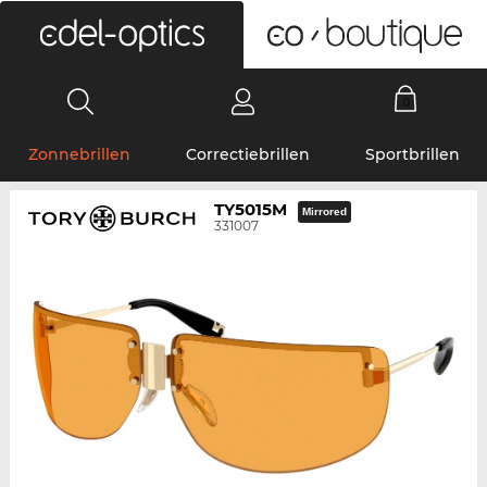
0
Zonnebrillen
Correctiebrillen
Sportbrillen
TY5015M
Mirrored
331007