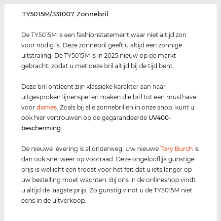
‌TY5015M/331007 Zonnebril
De TY5015M is een fashionstatement waar niet altijd zon
voor nodig is. Deze zonnebril geeft u altijd een zonnige
uitstraling. De TY5015M is in 2025 nieuw op de markt
gebracht, zodat u met deze bril altijd bij de tijd bent.
Deze bril ontleent zijn klassieke karakter aan haar
uitgesproken lijnenspel en maken die bril tot een musthave
voor
dames
. Zoals bij alle zonnebrillen in onze shop, kunt u
ook hier vertrouwen op de gegarandeerde
UV400
-
bescherming
.
De nieuwe levering is al onderweg. Uw nieuwe
Tory Burch
is
dan ook snel weer op voorraad. Deze ongelooflijk gunstige
prijs is wellicht een troost voor het feit dat u iets langer op
uw bestelling moet wachten. Bij ons in de onlineshop vindt
u altijd de laagste prijs. Zo gunstig vindt u de TY5015M niet
eens in de uitverkoop.