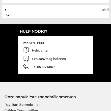
Fabrik
HULP NODIG?
ma-vr 9-18uur
Helpcenter
Een aanvraag indienen
+31 85 107 0807
Onze populairste zonnebrillenmerken
Ray-Ban Zonnebrillen
Oakley Zonnebrillen