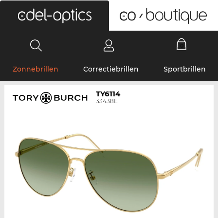
0
Zonnebrillen
Correctiebrillen
Sportbrillen
TY6114
33438E