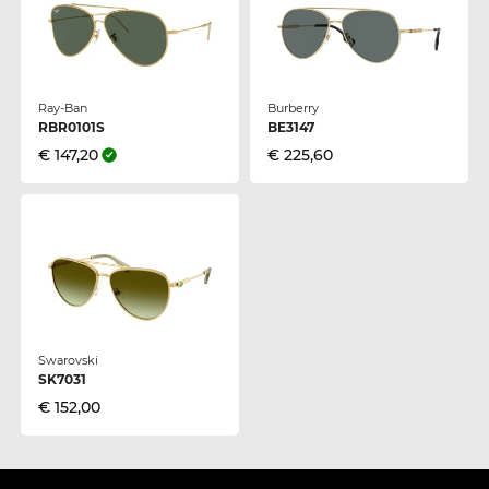
Ray-Ban
Burberry
RBR0101S
BE3147
€ 147,20
€ 225,60
Swarovski
SK7031
€ 152,00