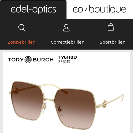
0
Zonnebrillen
Correctiebrillen
Sportbrillen
TY6118D
336213