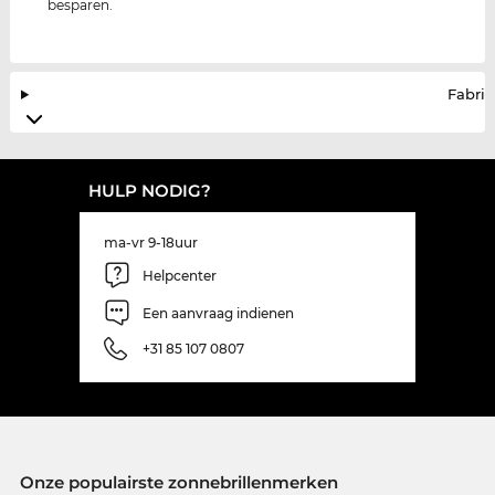
besparen.
Fabrik
HULP NODIG?
ma-vr 9-18uur
Helpcenter
Een aanvraag indienen
+31 85 107 0807
Onze populairste zonnebrillenmerken