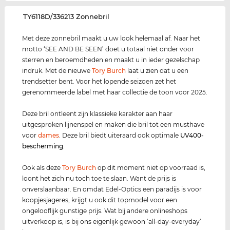
‌TY6118D/336213 Zonnebril
Met deze zonnebril maakt u uw look helemaal af. Naar het
motto ‘SEE AND BE SEEN’ doet u totaal niet onder voor
sterren en beroemdheden en maakt u in ieder gezelschap
indruk. Met de nieuwe
Tory Burch
laat u zien dat u een
trendsetter bent. Voor het lopende seizoen zet het
gerenommeerde label met haar collectie de toon voor 2025.
Deze bril ontleent zijn klassieke karakter aan haar
uitgesproken lijnenspel en maken die bril tot een musthave
voor
dames
. Deze bril biedt uiteraard ook optimale
UV400
-
bescherming
.
Ook als deze
Tory Burch
op dit moment niet op voorraad is,
loont het zich nu toch toe te slaan. Want de prijs is
onverslaanbaar. En omdat Edel-Optics een paradijs is voor
koopjesjageres, krijgt u ook dit topmodel voor een
ongelooflijk gunstige prijs. Wat bij andere onlineshops
uitverkoop is, is bij ons eigenlijk gewoon ‘all-day-everyday’