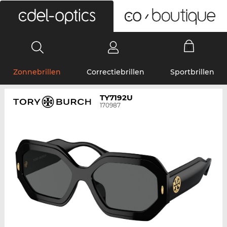
0
Zonnebrillen
Correctiebrillen
Sportbrillen
TY7192U
170987