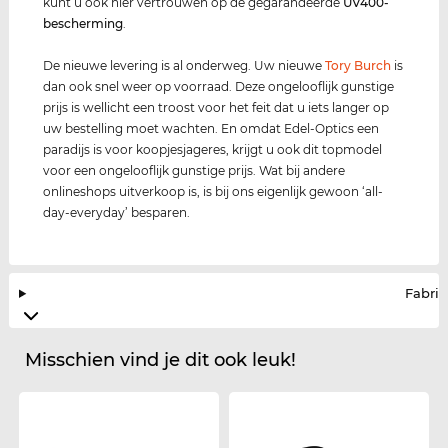
kunt u ook hier vertrouwen op de gegarandeerde
UV400
-
bescherming
.
De nieuwe levering is al onderweg. Uw nieuwe
Tory Burch
is
dan ook snel weer op voorraad. Deze ongelooflijk gunstige
prijs is wellicht een troost voor het feit dat u iets langer op
uw bestelling moet wachten. En omdat Edel-Optics een
paradijs is voor koopjesjageres, krijgt u ook dit topmodel
voor een ongelooflijk gunstige prijs. Wat bij andere
onlineshops uitverkoop is, is bij ons eigenlijk gewoon ‘all-
day-everyday’ besparen.
Fabrik
Misschien vind je dit ook leuk!