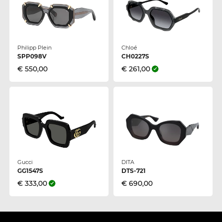
Philipp Plein
Chloé
SPP098V
CH0227S
€ 550,00
€ 261,00
Gucci
DITA
GG1547S
DTS-721
€ 333,00
€ 690,00