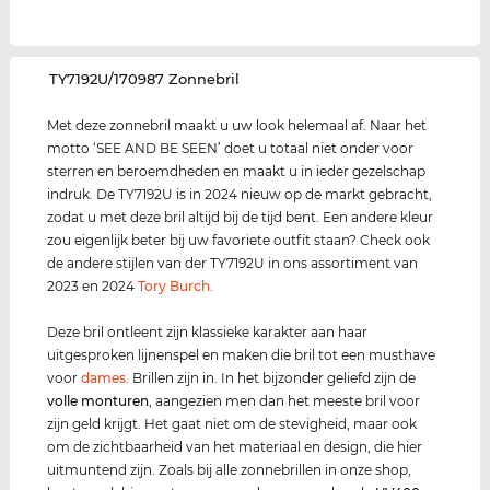
‌TY7192U/170987 Zonnebril
Met deze zonnebril maakt u uw look helemaal af. Naar het
motto ‘SEE AND BE SEEN’ doet u totaal niet onder voor
sterren en beroemdheden en maakt u in ieder gezelschap
indruk. De TY7192U is in 2024 nieuw op de markt gebracht,
zodat u met deze bril altijd bij de tijd bent. Een andere kleur
zou eigenlijk beter bij uw favoriete outfit staan? Check ook
de andere stijlen van der TY7192U in ons assortiment van
2023 en 2024
Tory Burch
.
Deze bril ontleent zijn klassieke karakter aan haar
uitgesproken lijnenspel en maken die bril tot een musthave
voor
dames
. Brillen zijn in. In het bijzonder geliefd zijn de
volle monturen
, aangezien men dan het meeste bril voor
zijn geld krijgt. Het gaat niet om de stevigheid, maar ook
om de zichtbaarheid van het materiaal en design, die hier
uitmuntend zijn. Zoals bij alle zonnebrillen in onze shop,