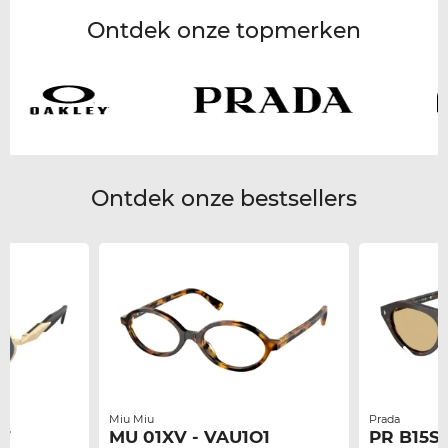
Ontdek onze topmerken
Ontdek onze bestsellers
Miu Miu
Prada
9T
MU 01XV - VAU1O1
PR B15S 