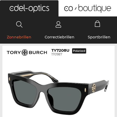
0
Zonnebrillen
Correctiebrillen
Sportbrillen
TY7208U
Polarized
170987