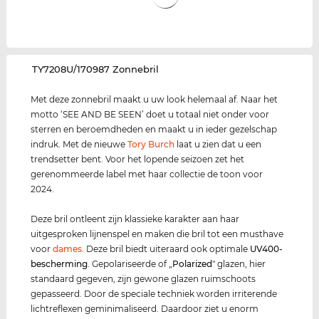
‌TY7208U/170987 Zonnebril
Met deze zonnebril maakt u uw look helemaal af. Naar het
motto ‘SEE AND BE SEEN’ doet u totaal niet onder voor
sterren en beroemdheden en maakt u in ieder gezelschap
indruk. Met de nieuwe
Tory Burch
laat u zien dat u een
trendsetter bent. Voor het lopende seizoen zet het
gerenommeerde label met haar collectie de toon voor
2024.
Deze bril ontleent zijn klassieke karakter aan haar
uitgesproken lijnenspel en maken die bril tot een musthave
voor
dames
. Deze bril biedt uiteraard ook optimale
UV400
-
bescherming
. Gepolariseerde of „
Polarized
" glazen, hier
standaard gegeven, zijn gewone glazen ruimschoots
gepasseerd. Door de speciale techniek worden irriterende
lichtreflexen geminimaliseerd. Daardoor ziet u enorm