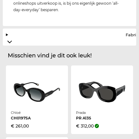
onlineshops uitverkoop is, is bij ons eigenlijk gewoon ‘all-
day-everyday’ besparen.
Fabrik
Misschien vind je dit ook leuk!
Chloé
Prada
CH0197SA
PR A13S
€ 261,00
€ 312,00