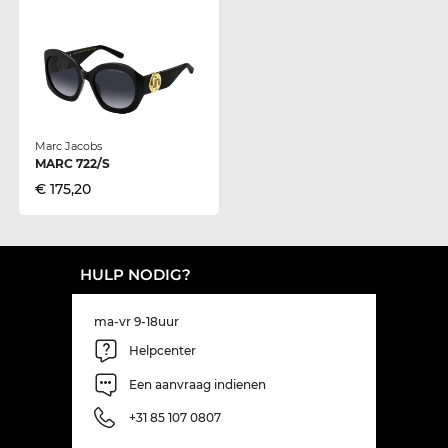
Marc Jacobs
MARC 722/S
€ 175,20
HULP NODIG?
ma-vr 9-18uur
Helpcenter
Een aanvraag indienen
+31 85 107 0807