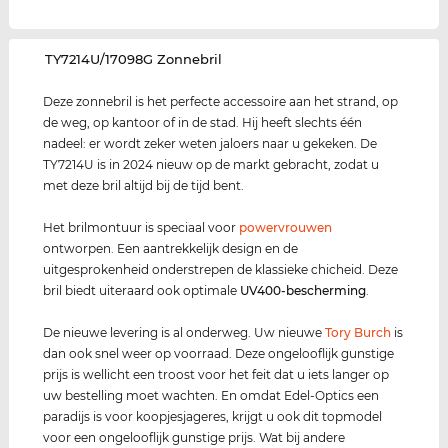
‌TY7214U/17098G Zonnebril
Deze zonnebril is het perfecte accessoire aan het strand, op
de weg, op kantoor of in de stad. Hij heeft slechts één
nadeel: er wordt zeker weten jaloers naar u gekeken. De
TY7214U is in 2024 nieuw op de markt gebracht, zodat u
met deze bril altijd bij de tijd bent.
Het brilmontuur is speciaal voor
power
vrouwen
ontworpen. Een aantrekkelijk design en de
uitgesprokenheid onderstrepen de klassieke chicheid. Deze
bril biedt uiteraard ook optimale
UV400
-bescherming
.
De nieuwe levering is al onderweg. Uw nieuwe
Tory Burch
is
dan ook snel weer op voorraad. Deze ongelooflijk gunstige
prijs is wellicht een troost voor het feit dat u iets langer op
uw bestelling moet wachten. En omdat Edel-Optics een
paradijs is voor koopjesjageres, krijgt u ook dit topmodel
voor een ongelooflijk gunstige prijs. Wat bij andere