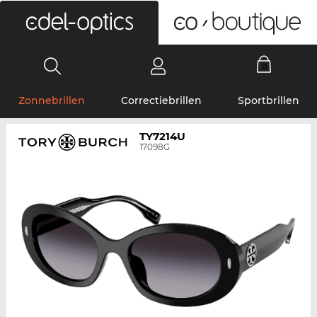
0
Zonnebrillen
Correctiebrillen
Sportbrillen
TY7214U
17098G