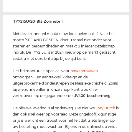
‌TY7215U/201813 Zonnebril
Met deze zonnebril maakt u uw look helemaal af. Naar het
motto ‘SEE AND BE SEEN’ doet u totaal niet onder voor
sterren en beroemdheden en maakt u in ieder gezelschap
indruk. De TY7215U is in 2024 nieuw op de markt gebracht,
zodat u met deze bril altijd bij de tijd bent.
Het brilmontuur is speciaal voor
power
vrouwen
ontworpen. Een aantrekkelijk design en de
uitgesprokenheid onderstrepen de klassieke chicheid. Zoals
bij alle zonnebrillen in onze shop, kunt u ook hier
vertrouwen op de gegarandeerde
UV400
-bescherming
.
De nieuwe levering is al onderweg. Uw nieuwe
Tory Burch
is
dan ook snel weer op voorraad. Deze ongelooflijk gunstige
prijs is wellicht een troost voor het feit dat u iets langer op
uw bestelling moet wachten. Bij ons in de onlineshop vindt