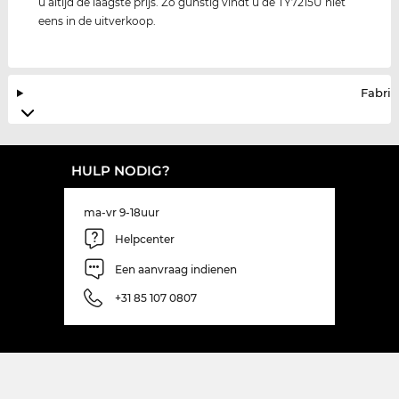
u altijd de laagste prijs. Zo gunstig vindt u de TY7215U niet
eens in de uitverkoop.
Fabrik
HULP NODIG?
ma-vr 9-18uur
Helpcenter
Een aanvraag indienen
+31 85 107 0807